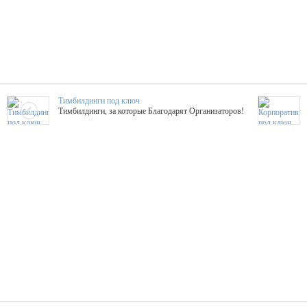
Тимбилдинги под ключ
Тимбилдинги, за которые Благодарят Организаторов!
Жажда Творчества
ТОПовые мастер-классы на мероприятие! Гибкие цены!
ShowTex - Декор и Ди
Мас
ShowTex - производитель огнестойких декораций
ТОП
Группа «Москвичка»
3D 
Настроение, стиль, настоящий драйв в Ваш день!
Кажд