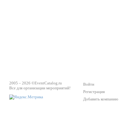
ПК Киловатт Уфа
Вячеслав Вер
Техническое обеспечение мероприятий
Ведущий - за 
2005 – 2026 ©
EventCatalog.ru
Войти
Все для организации мероприятий!
Регистрация
Добавить компанию