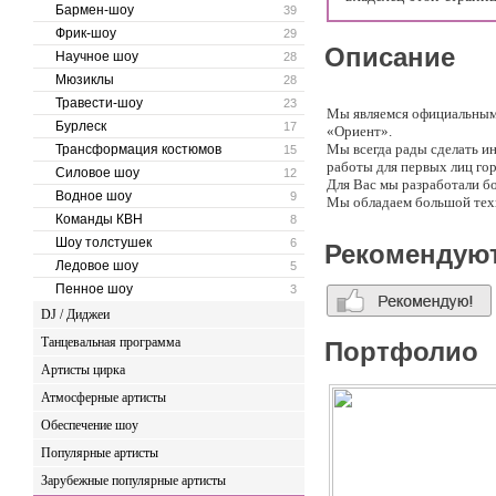
Бармен-шоу
39
Фрик-шоу
29
Описание
Научное шоу
28
Мюзиклы
28
Травести-шоу
23
Мы являемся официальными
Бурлеск
17
«Ориент».
Мы всегда рады сделать и
Трансформация костюмов
15
работы для первых лиц гор
Силовое шоу
12
Для Вас мы разработали б
Водное шоу
9
Мы обладаем большой техн
Команды КВН
Компания «Огни Яркой Но
8
специализируется на салю
Шоу толстушек
6
Рекомендую
Благодаря большому опыту,
Ледовое шоу
5
Пенное шоу
3
DJ / Диджеи
Танцевальная программа
Портфолио
Артисты цирка
Атмосферные артисты
Обеспечение шоу
Популярные артисты
Зарубежные популярные артисты