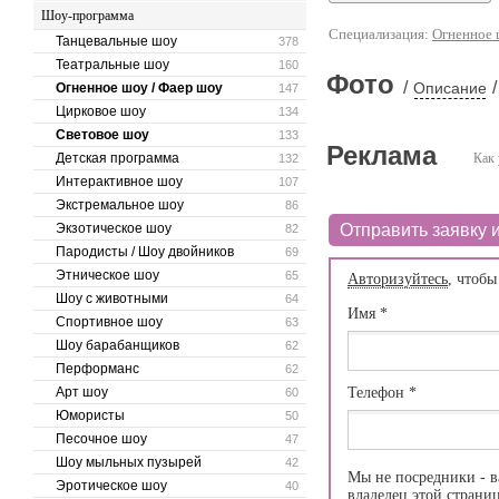
Шоу-программа
Специализация:
Огненное 
Танцевальные шоу
378
Театральные шоу
160
Фото
/
/
Описание
Огненное шоу / Фаер шоу
147
Цирковое шоу
134
Световое шоу
133
Реклама
Детская программа
Как 
132
Интерактивное шоу
107
Экстремальное шоу
86
Экзотическое шоу
Отправить заявку и
82
Пародисты / Шоу двойников
69
Этническое шоу
65
Авторизуйтесь
, чтобы
Шоу с животными
64
Имя
*
Спортивное шоу
63
Шоу барабанщиков
62
Перформанс
62
Арт шоу
Телефон
*
60
Юмористы
50
Песочное шоу
47
Шоу мыльных пузырей
42
Мы не посредники - в
Эротическое шоу
40
владелец этой страни