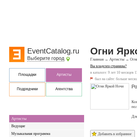
Огни Ярк
EventCatalog.ru
Выберите город
Главная
Артисты
→
→
Огн
Вы владелец страницы?
в каталоге: 9 лет 10 месяцев 1
Площадки
Артисты
был на сайте:
больше месяц
Ро
Подрядчики
Агентства
Ко
по
Дл
Артисты
Ведущие
Музыкальная программа
Добавить в избранное