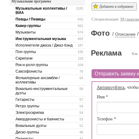
Музыкальная программа
Добавить в избранное
Музыкальные коллективы /
1183
ВИА
Специализация:
Музыкальн
Певцы / Певицы
910
Кавер группы
662
Фото
Музыканты
574
/
/
Описание
Инструментальная музыка
493
Исполнители джаза / Джаз-бэнд
187
Реклама
Поп группы
155
Как 
Скрипачи
118
Рок-н-ролл группы
104
Саксофонисты
76
Отправить заявку и
Фольклорные ансамбли /
64
коллективы
Авторизуйтесь
, чтобы
Вокально-инструментальные
58
дуэты
Имя
*
Гитаристы
57
Ретро группы
54
Электроскрипка
54
Телефон
*
Аккордеонисты и баянисты
53
Вокальные дуэты
52
Диско группы
48
Пианисты
41