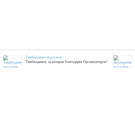
Тимбилдинги под ключ
Тимбилдинги, за которые Благодарят Организаторов!
Жажда Творчества
ТОПовые мастер-классы на мероприятие! Гибкие цены!
ShowTex - Декор и Ди
Мас
ShowTex - производитель огнестойких декораций
ТОП
Группа «Москвичка»
3D 
Настроение, стиль, настоящий драйв в Ваш день!
Кажд