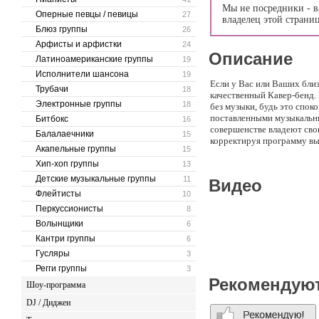
Мы не посредники - в
Оперные певцы / певицы
27
владелец этой страни
Блюз группы
26
Арфисты и арфистки
24
Описание
Латиноамериканские группы
19
Исполнители шансона
19
Если у Вас или Ваших бли
Трубачи
18
качественный Кавер-бенд. 
Электронные группы
18
без музыки, будь это спок
поставленными музыкальны
Битбокс
16
совершенстве владеют сво
Балалаечники
15
корректируя программу вы
Акапельные группы
15
Music Time - музыка для 
Хип-хоп группы
13
Детские музыкальные группы
11
Видео
Флейтисты
10
Перкуссионисты
8
Волынщики
6
Кантри группы
6
Гусляры
3
Регги группы
3
Рекомендую
Шоу-программа
DJ / Диджеи