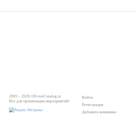
ПК Киловатт Уфа
Вячеслав Вер
Техническое обеспечение мероприятий
Ведущий - за 
2005 – 2026 ©
EventCatalog.ru
Войти
Все для организации мероприятий!
Регистрация
Добавить компанию