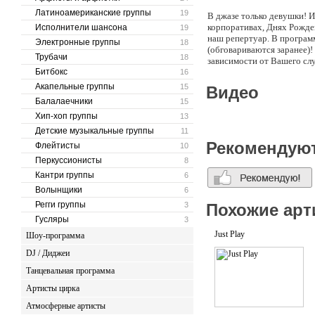
Латиноамериканские группы
19
В джазе только девушки! 
корпоративах, Днях Рожде
Исполнители шансона
19
наш репертуар. В программ
Электронные группы
18
(обговариваются заранее)! 
Трубачи
18
зависимости от Вашего слу
Битбокс
16
Акапельные группы
15
Видео
Балалаечники
15
Хип-хоп группы
13
Детские музыкальные группы
11
Рекомендую
Флейтисты
10
Перкуссионисты
8
Кантри группы
6
Волынщики
6
Регги группы
3
Похожие арт
Гусляры
3
Just Play
Шоу-программа
DJ / Диджеи
Танцевальная программа
Артисты цирка
Атмосферные артисты