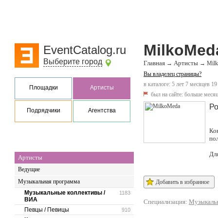
MilkoMed
EventCatalog.ru
Выберите город
Главная
Артисты
→
→
Mil
Вы владелец страницы?
в каталоге: 5 лет 7 месяцев 19
Площадки
Артисты
был на сайте:
больше месяц
Ро
Подрядчики
Агентства
Ко
по
Дл
Артисты
Ведущие
Музыкальная программа
Добавить в избранное
Музыкальные коллективы /
1183
ВИА
Специализация:
Музыкальн
Певцы / Певицы
910