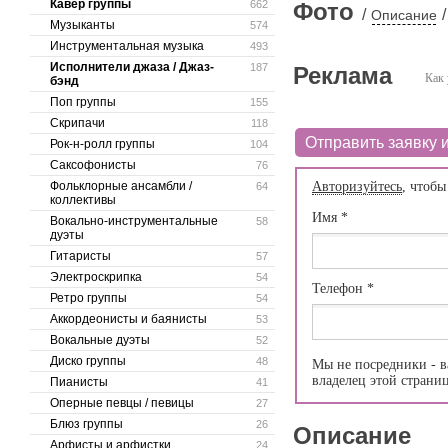
Кавер группы
662
Фото
/
/
Описание
Музыканты
574
Инструментальная музыка
493
Исполнители джаза / Джаз-
187
Реклама
Как 
бэнд
Поп группы
155
Скрипачи
118
Отправить заявку и
Рок-н-ролл группы
104
Саксофонисты
76
Фольклорные ансамбли /
Авторизуйтесь
, чтобы
64
коллективы
Имя
*
Вокально-инструментальные
58
дуэты
Гитаристы
57
Электроскрипка
54
Телефон
*
Ретро группы
54
Аккордеонисты и баянисты
53
Вокальные дуэты
52
Диско группы
48
Мы не посредники - в
владелец этой страни
Пианисты
41
Оперные певцы / певицы
27
Блюз группы
26
Описание
Арфисты и арфистки
24