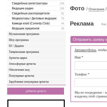
Свадебные регистраторы
149
Фото
Ведущие радио
118
/
/
Описание
Свадебные распорядители
81
Модераторы / Деловые ведущие
76
Реклама
Камеди клаб (Comedy Club)
44
Как 
Ведущие аукционов
25
Музыкальная программа
Отправить заявку и
Шоу-программа
DJ / Диджеи
Авторизуйтесь
, чтобы
Танцевальная программа
Имя
*
Артисты цирка
Атмосферные артисты
Обеспечение шоу
Телефон
*
Популярные артисты
Зарубежные популярные артисты
добавить артиста
Мы не посредники - в
владелец этой страни