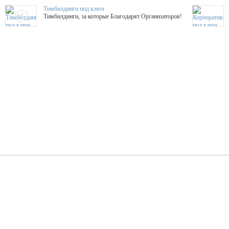
Тимбилдинги под ключ
Тимбилдинги, за которые Благодарят Организаторов!
Жажда Творчества
ТОПовые мастер-классы на мероприятие! Гибкие цены!
ShowTex - Декор и Ди
Мас
ShowTex - производитель огнестойких декораций
ТОП
Группа «Москвичка»
3D 
Настроение, стиль, настоящий драйв в Ваш день!
Кажд
ПК Киловатт Уфа
Вячеслав Вер
Техническое обеспечение мероприятий
Ведущий - за 