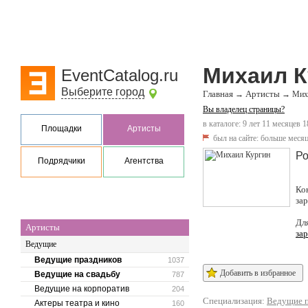
Михаил К
EventCatalog.ru
Выберите город
Главная
Артисты
→
→
Мих
Вы владелец страницы?
в каталоге: 9 лет 11 месяцев 1
Площадки
Артисты
был на сайте:
больше месяц
Ро
Подрядчики
Агентства
Ко
за
Дл
Артисты
за
Ведущие
Ведущие праздников
1037
Добавить в избранное
Ведущие на свадьбу
787
Ведущие на корпоратив
204
Специализация:
Ведущие п
Актеры театра и кино
160