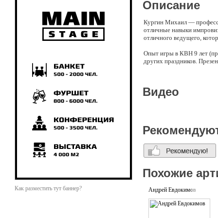
Описание
Кургин Михаил — професси
отличные навыки импровиз
отличного ведущего, котор
Опыт игры в КВН 9 лет (п
других праздников. Презе
Опыт работы праздничным 
вариантов сценария вечера
Видео
Dj Клиента(либо без него,
воспитывает маленькую до
Рекомендую
Похожие арт
Как разместить тут баннер?
Андрей Евдокимов