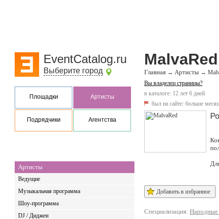
MalvaRed
EventCatalog.ru
Выберите город
Главная
Артисты
→
→
Mal
Вы владелец страницы?
в каталоге: 12 лет 6 дней
Площадки
Артисты
был на сайте:
больше месяц
Ро
Подрядчики
Агентства
Ко
по
Дл
Артисты
Ведущие
Музыкальная программа
Добавить в избранное
Шоу-программа
Специализация:
Народные
DJ / Диджеи