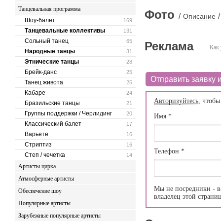
Танцевальная программа
Фото
/
/
Описание
Шоу-балет
169
Танцевальные коллективы
131
Сольный танец
65
Реклама
Как 
Народные танцы
31
Этнические танцы
28
Брейк-данс
25
Отправить заявку и
Танец живота
25
Кабаре
24
Авторизуйтесь
, чтобы
Бразильские танцы
21
Группы поддержки / Черлидинг
20
Имя
*
Классический балет
17
Варьете
16
Стриптиз
16
Телефон
*
Степ / чечетка
14
Артисты цирка
Атмосферные артисты
Мы не посредники - в
Обеспечение шоу
владелец этой страни
Популярные артисты
Зарубежные популярные артисты