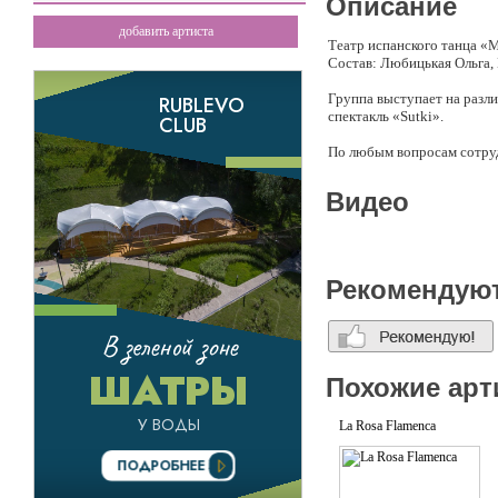
Описание
добавить артиста
Театр испанского танца «
Состав: Любицькая Ольга,
Группа выступает на разл
спектакль «Sutki».
По любым вопросам сотруд
Видео
Рекомендую
Похожие арт
La Rosa Flamenca