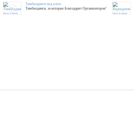
Тимбилдинги под ключ
Тимбилдинги, за которые Благодарят Организаторов!
Жажда Творчества
ТОПовые мастер-классы на мероприятие! Гибкие цены!
ShowTex - Декор и Ди
Мас
ShowTex - производитель огнестойких декораций
ТОП
Группа «Москвичка»
3D 
Настроение, стиль, настоящий драйв в Ваш день!
Кажд
ПК Киловатт Уфа
Вячеслав Вер
Техническое обеспечение мероприятий
Ведущий - за 