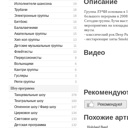
Описание
Исполнители шансона
19
Трубачи
18
Группа ЛУЧИ основана в 1
Электронные группы
18
большого перерыва в 2008
Сегодня группа Лучи выст
Битбокс
16
мероприятиях на площадка
Балалаечники
15
вкусы.
Акапельные группы
15
- классический рок Deep Pu
- нестареющие хиты Smokie,
Хип-хоп группы
13
- лучшие песни Beatles
Детские музыкальные группы
11
- любимые песни отечеств
Видео
Флейтисты
10
- песни написанные музы
Группа ЛУЧИ ведет активн
Перкуссионисты
8
новый альбом, 16 января 
Волынщики
6
Кантри группы
6
Гусляры
3
Регги группы
3
Шоу-программа
Рекомендую
Танцевальные шоу
378
Театральные шоу
160
Огненное шоу / Фаер шоу
147
Цирковое шоу
134
Похожие арт
Световое шоу
133
Детская программа
132
Holyland Band