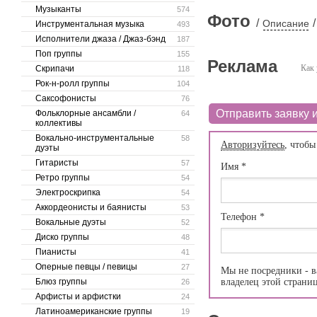
Музыканты
574
Фото
/
/
Описание
Инструментальная музыка
493
Исполнители джаза / Джаз-бэнд
187
Поп группы
155
Реклама
Как 
Скрипачи
118
Рок-н-ролл группы
104
Саксофонисты
76
Отправить заявку и
Фольклорные ансамбли /
64
коллективы
Вокально-инструментальные
58
Авторизуйтесь
, чтобы
дуэты
Гитаристы
57
Имя
*
Ретро группы
54
Электроскрипка
54
Аккордеонисты и баянисты
53
Телефон
*
Вокальные дуэты
52
Диско группы
48
Пианисты
41
Оперные певцы / певицы
27
Мы не посредники - в
Блюз группы
владелец этой страни
26
Арфисты и арфистки
24
Латиноамериканские группы
19