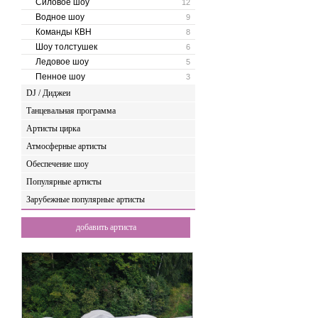
Силовое шоу
12
Водное шоу
9
Команды КВН
8
Шоу толстушек
6
Ледовое шоу
5
Пенное шоу
3
DJ / Диджеи
Танцевальная программа
Артисты цирка
Атмосферные артисты
Обеспечение шоу
Популярные артисты
Зарубежные популярные артисты
добавить артиста