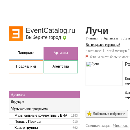
Лучи
EventCatalog.ru
Выберите город
Главная
Артисты
→
→
Луч
Вы владелец страницы?
в каталоге: 11 лет 8 месяцев 2
Площадки
Артисты
был на сайте:
больше месяц
Ро
Подрядчики
Агентства
Ко
за
Дл
Артисты
за
Ведущие
Музыкальная программа
Добавить в избранное
Музыкальные коллективы / ВИА
1183
Певцы / Певицы
910
Специализация:
Мюзиклы
Кавер группы
662