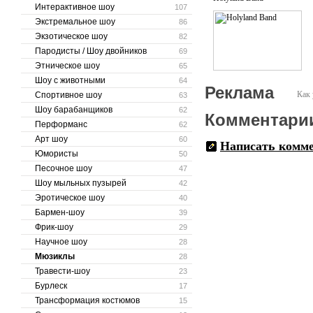
Интерактивное шоу
107
Экстремальное шоу
86
Экзотическое шоу
82
Пародисты / Шоу двойников
69
Этническое шоу
65
Шоу с животными
64
Реклама
Как 
Спортивное шоу
63
Шоу барабанщиков
62
Комментари
Перформанс
62
Арт шоу
60
Написать комм
Юмористы
50
Песочное шоу
47
Шоу мыльных пузырей
42
Эротическое шоу
40
Бармен-шоу
39
Фрик-шоу
29
Научное шоу
28
Мюзиклы
28
Травести-шоу
23
Бурлеск
17
Трансформация костюмов
15