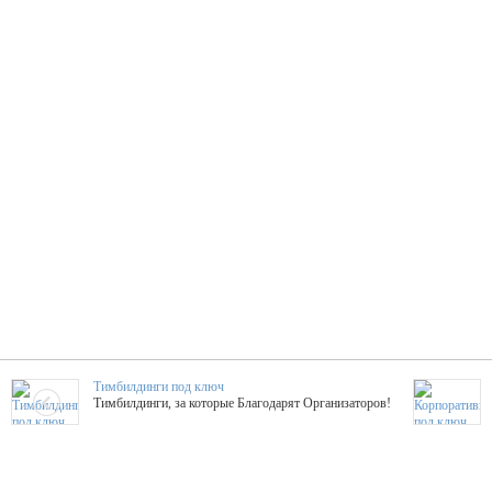
Тимбилдинги под ключ
Тимбилдинги, за которые Благодарят Организаторов!
Жажда Творчества
ТОПовые мастер-классы на мероприятие! Гибкие цены!