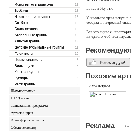
Исполнители шансона
19
London Sky Trio
Трубачи
18
Электронные группы
18
Уникальное трио искусно 
создавая интересный сплав
Битбокс
16
Балалаечники
15
Все это вкупе с неповтор
Акапельные группы
15
ни одного любителя музык
Хип-хоп группы
13
Алена Войская - Вокал
Детские музыкальные группы
11
Рекомендую
Михаил Черенков - Гитара
Флейтисты
10
Даниил Красичков - Саксо
Перкуссионисты
8
Волынщики
6
Кантри группы
6
Похожие арт
Гусляры
3
Регги группы
3
Алла Петрова
Шоу-программа
DJ / Диджеи
Танцевальная программа
Артисты цирка
Атмосферные артисты
Реклама
Как 
Обеспечение шоу