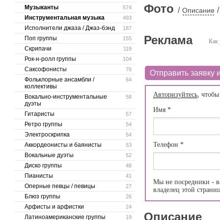
Фото
Музыканты
574
/
/
Описание
Инструментальная музыка
493
Исполнители джаза / Джаз-бэнд
187
Реклама
Поп группы
155
Как 
Скрипачи
118
Рок-н-ролл группы
104
Саксофонисты
76
Отправить заявку и
Фольклорные ансамбли /
64
коллективы
Авторизуйтесь
, чтобы
Вокально-инструментальные
58
дуэты
Имя
*
Гитаристы
57
Ретро группы
54
Электроскрипка
54
Телефон
*
Аккордеонисты и баянисты
53
Вокальные дуэты
52
Диско группы
48
Пианисты
41
Мы не посредники - в
Оперные певцы / певицы
27
владелец этой страни
Блюз группы
26
Арфисты и арфистки
24
Описание
Латиноамериканские группы
19