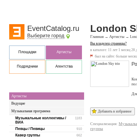
London Sk
EventCatalog.ru
Выберите город
Главная
Артисты
→
→
Lond
Вы владелец страницы?
в каталоге: 11 лет 1 месяц 28 
Площадки
Артисты
был на сайте:
больше месяц
Ро
Подрядчики
Агентства
Ко
по
Дл
Артисты
Ведущие
Музыкальная программа
Добавить в избранное
Музыкальные коллективы /
1183
ВИА
Специализация:
Музыкальн
группы
Певцы / Певицы
910
Кавер группы
662