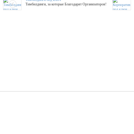
Тимбилдинги, за которые Благодарят Организаторов!
Жажда Творчества
ТОПовые мастер-классы на мероприятие! Гибкие цены!
ShowTex - Декор и Ди
Мас
ShowTex - производитель огнестойких декораций
ТОП
Группа «Москвичка»
3D 
Настроение, стиль, настоящий драйв в Ваш день!
Кажд
ПК Киловатт Уфа
Вячеслав Вер
Техническое обеспечение мероприятий
Ведущий - за 