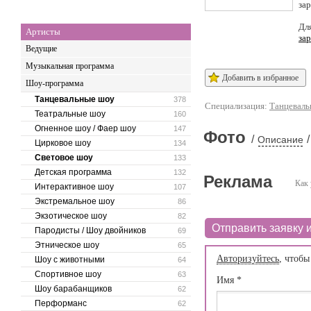
за
Дл
Артисты
за
Ведущие
Музыкальная программа
Добавить в избранное
Шоу-программа
Танцевальные шоу
378
Специализация:
Танцеваль
Театральные шоу
160
Огненное шоу / Фаер шоу
147
Фото
/
/
Описание
Цирковое шоу
134
Световое шоу
133
Детская программа
132
Реклама
Как 
Интерактивное шоу
107
Экстремальное шоу
86
Экзотическое шоу
82
Отправить заявку и
Пародисты / Шоу двойников
69
Этническое шоу
65
Авторизуйтесь
, чтобы
Шоу с животными
64
Спортивное шоу
63
Имя
*
Шоу барабанщиков
62
Перформанс
62