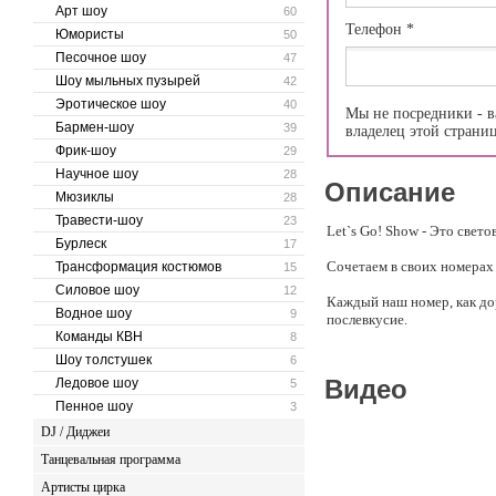
Арт шоу
60
Телефон
*
Юмористы
50
Песочное шоу
47
Шоу мыльных пузырей
42
Эротическое шоу
40
Мы не посредники - в
Бармен-шоу
39
владелец этой страни
Фрик-шоу
29
Научное шоу
28
Описание
Мюзиклы
28
Травести-шоу
23
Let`s Go! Show - Это свет
Бурлеск
17
Сочетаем в своих номерах 
Трансформация костюмов
15
Силовое шоу
12
Каждый наш номер, как до
Водное шоу
9
послевкусие.
Команды КВН
8
Наше шоу постоянно в движ
Шоу толстушек
6
С каждым годом - все бол
Видео
Ледовое шоу
5
Пенное шоу
3
Каждый наш номер длятся д
DJ / Диджеи
Мы очень пунктуальны, есл
Танцевальная программа
Артисты цирка