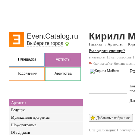
Кирилл 
EventCatalog.ru
Выберите город
Главная
Артисты
→
→
Кир
Вы владелец страницы?
в каталоге: 11 лет 5 месяцев 1
Площадки
Артисты
был на сайте:
больше месяц
Ро
Подрядчики
Агентства
Ко
по
Дл
Артисты
Ведущие
Музыкальная программа
Добавить в избранное
Шоу-программа
Специализация:
Популярны
DJ / Диджеи