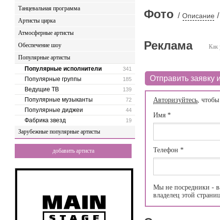
Танцевальная программа
Фото
/
/
Описание
Артисты цирка
Атмосферные артисты
Реклама
Обеспечение шоу
Как 
Популярные артисты
Популярные исполнители
341
Отправить заявку и
Популярные группы
185
Ведущие ТВ
139
Популярные музыканты
Авторизуйтесь
, чтобы
72
Популярные диджеи
44
Имя
*
Фабрика звезд
19
Зарубежные популярные артисты
Телефон
*
добавить артиста
Мы не посредники - в
владелец этой страни