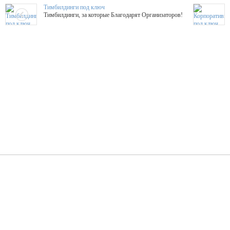
Тимбилдинги под ключ
Тимбилдинги, за которые Благодарят Организаторов!
Жажда Творчества
ТОПовые мастер-классы на мероприятие! Гибкие цены!
ShowTex - Декор и Ди
Мас
ShowTex - производитель огнестойких декораций
ТОП
Группа «Москвичка»
3D 
Настроение, стиль, настоящий драйв в Ваш день!
Кажд
ПК Киловатт Уфа
Вячеслав Вер
Техническое обеспечение мероприятий
Ведущий - за 