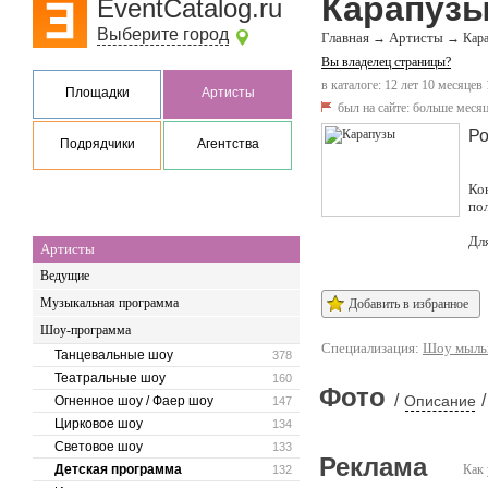
Карапуз
EventCatalog.ru
Выберите город
Главная
Артисты
→
→
Кар
Вы владелец страницы?
в каталоге: 12 лет 10 месяцев
Площадки
Артисты
был на сайте:
больше месяц
Ро
Подрядчики
Агентства
Ко
по
Дл
Артисты
Ведущие
Музыкальная программа
Добавить в избранное
Шоу-программа
Специализация:
Шоу мыль
Танцевальные шоу
378
Театральные шоу
160
Фото
/
/
Описание
Огненное шоу / Фаер шоу
147
Цирковое шоу
134
Световое шоу
133
Реклама
Детская программа
Как 
132