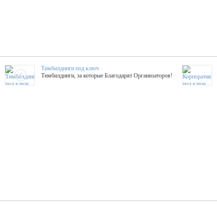
Тимбилдинги под ключ
Тимбилдинги, за которые Благодарят Организаторов!
Жажда Творчества
ТОПовые мастер-классы на мероприятие! Гибкие цены!
ShowTex - Декор и Ди
Мас
ShowTex - производитель огнестойких декораций
ТОП
Группа «Москвичка»
3D 
Настроение, стиль, настоящий драйв в Ваш день!
Кажд
ПК Киловатт Уфа
Вячеслав Вер