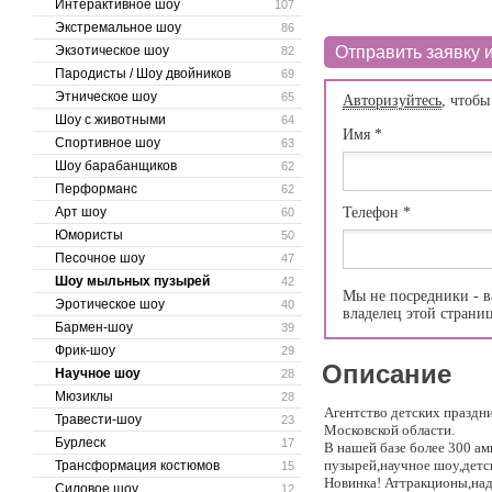
Интерактивное шоу
107
Экстремальное шоу
86
Экзотическое шоу
Отправить заявку и
82
Пародисты / Шоу двойников
69
Этническое шоу
65
Авторизуйтесь
, чтобы
Шоу с животными
64
Имя
*
Спортивное шоу
63
Шоу барабанщиков
62
Перформанс
62
Арт шоу
Телефон
*
60
Юмористы
50
Песочное шоу
47
Шоу мыльных пузырей
42
Мы не посредники - в
Эротическое шоу
40
владелец этой страни
Бармен-шоу
39
Фрик-шоу
29
Описание
Научное шоу
28
Мюзиклы
28
Агентство детских праздн
Травести-шоу
23
Московской области.
Бурлеск
17
В нашей базе более 300 а
пузырей,научное шоу,детс
Трансформация костюмов
15
Новинка! Аттракционы,над
Силовое шоу
12