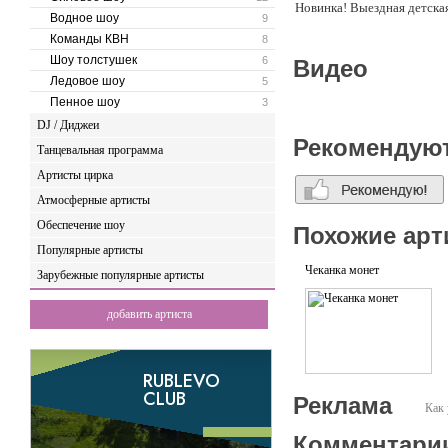
Новинка! Выездная детска
Водное шоу
9
Команды КВН
8
Шоу толстушек
6
Видео
Ледовое шоу
5
Пенное шоу
3
DJ / Диджеи
Рекомендую
Танцевальная программа
Артисты цирка
Атмосферные артисты
Обеспечение шоу
Похожие арт
Популярные артисты
Чеканка монет
Зарубежные популярные артисты
добавить артиста
Реклама
Как 
Комментари