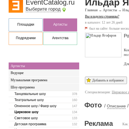
Ильдар 
EventCatalog.ru
Выберите город
Главная
Артисты
→
→
Иль
Вы владелец страницы?
в каталоге: 12 лет 26 дней
Площадки
Артисты
был на сайте:
больше месяц
Ро
Подрядчики
Агентства
Ко
по
Дл
Артисты
Ведущие
Музыкальная программа
Добавить в избранное
Шоу-программа
Специализация:
Цирковое
Танцевальные шоу
378
Театральные шоу
160
Фото
/
/
Описание
Огненное шоу / Фаер шоу
147
Цирковое шоу
134
Световое шоу
133
Реклама
Детская программа
Как 
132