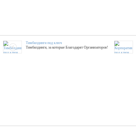
Тимбилдинги под ключ
Тимбилдинги, за которые Благодарят Организаторов!
Жажда Творчества
ТОПовые мастер-классы на мероприятие! Гибкие цены!
ShowTex - Декор и Ди
Мас
ShowTex - производитель огнестойких декораций
ТОП
Группа «Москвичка»
3D 
Настроение, стиль, настоящий драйв в Ваш день!
Кажд
ПК Киловатт Уфа
Вячеслав Вер