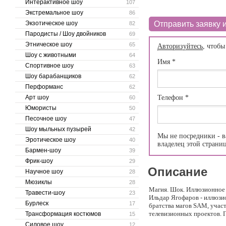
Интерактивное шоу
107
Экстремальное шоу
86
Экзотическое шоу
Отправить заявку и
82
Пародисты / Шоу двойников
69
Этническое шоу
65
Авторизуйтесь
, чтобы
Шоу с животными
64
Имя
*
Спортивное шоу
63
Шоу барабанщиков
62
Перформанс
62
Арт шоу
Телефон
*
60
Юмористы
50
Песочное шоу
47
Шоу мыльных пузырей
42
Мы не посредники - в
Эротическое шоу
40
владелец этой страни
Бармен-шоу
39
Фрик-шоу
29
Описание
Научное шоу
28
Мюзиклы
28
Магия. Шок. Иллюзионное
Травести-шоу
23
Ильдар Ягофаров - иллюзи
Бурлеск
17
братства магов SAM, участ
телевизионных проектов. Г
Трансформация костюмов
15
Силовое шоу
12