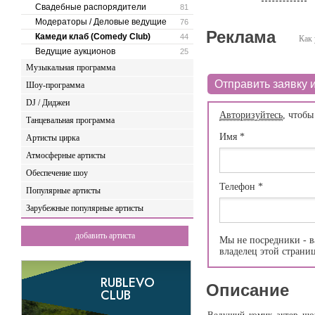
Свадебные распорядители
81
Модераторы / Деловые ведущие
76
Реклама
Камеди клаб (Comedy Club)
44
Как 
Ведущие аукционов
25
Музыкальная программа
Отправить заявку и
Шоу-программа
DJ / Диджеи
Авторизуйтесь
, чтобы
Танцевальная программа
Имя
*
Артисты цирка
Атмосферные артисты
Обеспечение шоу
Телефон
*
Популярные артисты
Зарубежные популярные артисты
добавить артиста
Мы не посредники - в
владелец этой страни
Описание
Ведущий, комик, актер, шо