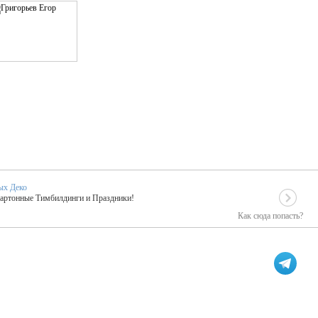
ых Деко
Картонные Тимбилдинги и Праздники!
Как сюда попасть?
EIDOSKOP
льное событие вашего праздника!
ых зарубежных артистах