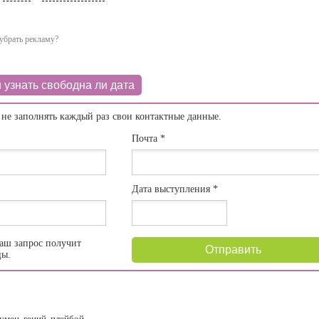
убрать рекламу?
 узнать свободна ли дата
 не заполнять каждый раз свои контактные данные.
Почта
*
Дата выступления
*
аш запрос получит
Отправить
цы.
умен, гений, плейбой.