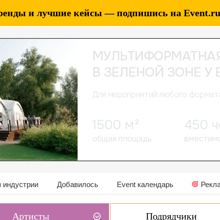
ренды и лучшие кейсы — подпишись на Event.ru 
 индустрии
Добавилось
Event календарь
Рекл
Артисты
Подрядчики