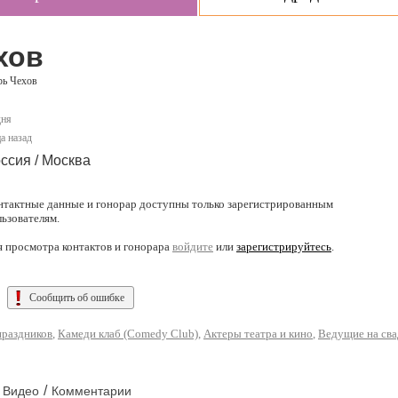
хов
рь Чехов
дня
а назад
ссия / Москва
нтактные данные и гонорар доступны только зарегистрированным
льзователям.
я просмотра контактов и гонорара
войдите
или
зарегистрируйтесь
.
Сообщить об ошибке
раздников
,
Камеди клаб (Comedy Club)
,
Актеры театра и кино
,
Ведущие на сва
/
Видео
Комментарии