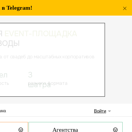
в Telegram!
ама
Войти
Агентства