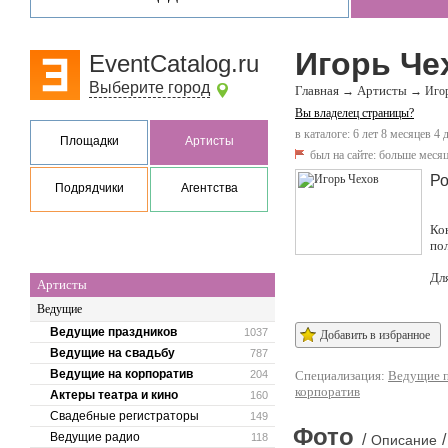
Игорь Че
EventCatalog.ru
Выберите город
Главная
Артисты
→
→
Иго
Вы владелец страницы?
в каталоге: 6 лет 8 месяцев 4 
Площадки
Артисты
был на сайте:
больше месяц
Ро
Подрядчики
Агентства
Ко
по
Дл
Артисты
Ведущие
Ведущие праздников
1037
Добавить в избранное
Ведущие на свадьбу
787
Ведущие на корпоратив
204
Специализация:
Ведущие п
корпоратив
Актеры театра и кино
160
Свадебные регистраторы
149
Фото
Ведущие радио
118
/
/
Описание