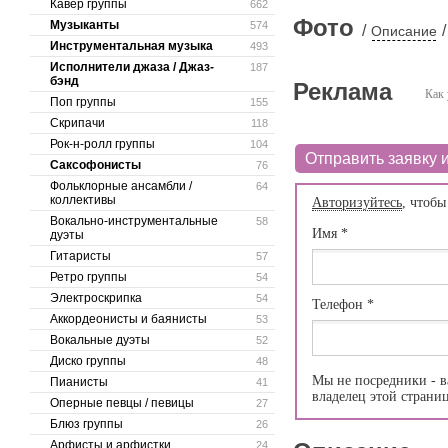
Кавер группы
662
Фото
Музыканты
574
/
/
Описание
Инструментальная музыка
493
Исполнители джаза / Джаз-
187
бэнд
Реклама
Как 
Поп группы
155
Скрипачи
118
Рок-н-ролл группы
104
Отправить заявку и
Саксофонисты
76
Фольклорные ансамбли /
64
коллективы
Авторизуйтесь
, чтобы
Вокально-инструментальные
58
Имя
*
дуэты
Гитаристы
57
Ретро группы
54
Электроскрипка
54
Телефон
*
Аккордеонисты и баянисты
53
Вокальные дуэты
52
Диско группы
48
Мы не посредники - в
Пианисты
41
владелец этой страни
Оперные певцы / певицы
27
Блюз группы
26
Арфисты и арфистки
24