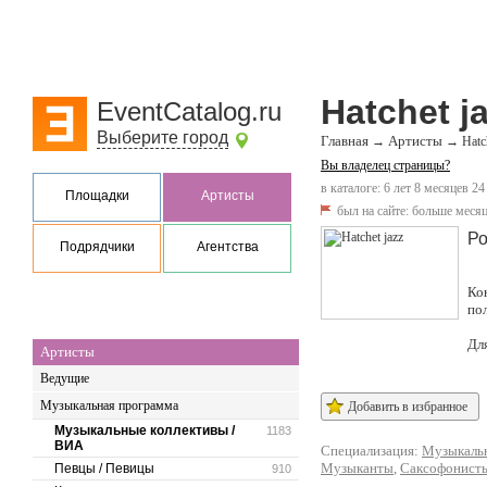
Hatchet j
EventCatalog.ru
Выберите город
Главная
Артисты
→
→
Hatc
Вы владелец страницы?
в каталоге: 6 лет 8 месяцев 24
Площадки
Артисты
был на сайте:
больше месяц
Ро
Подрядчики
Агентства
Ко
по
Дл
Артисты
Ведущие
Музыкальная программа
Добавить в избранное
Музыкальные коллективы /
1183
ВИА
Специализация:
Музыкальн
Музыканты
,
Саксофонист
Певцы / Певицы
910