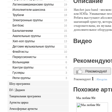
Описание
Латиноамериканские группы
19
Hatchet jazz band - моско
Исполнители шансона
19
или НЭПа. Узнаваемые пес
Трубачи
18
Ребята выступают абсолютн
Электронные группы
18
шагающий оркестр, которы
Битбокс
очаровательны, их музыка 
16
дополнительное оборудова
Балалаечники
15
Акапельные группы
15
Видео
Хип-хоп группы
13
Детские музыкальные группы
11
Флейтисты
10
Перкуссионисты
8
Рекомендую
Волынщики
6
Кантри группы
6
Гусляры
3
1
Регги группы
3
Рекомендуют
:
Alexgrim
Шоу-программа
Похожие арт
DJ / Диджеи
Танцевальная программа
Мы любим 90е
Артисты цирка
Атмосферные артисты