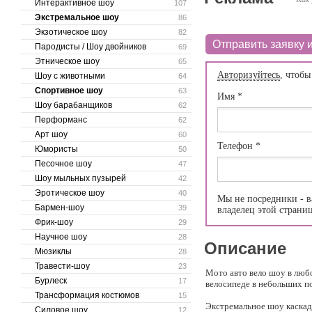
Интерактивное шоу
107
Экстремальное шоу
86
Экзотическое шоу
82
Отправить заявку и
Пародисты / Шоу двойников
69
Этническое шоу
65
Авторизуйтесь
, чтобы
Шоу с животными
64
Спортивное шоу
63
Имя
*
Шоу барабанщиков
62
Перформанс
62
Арт шоу
60
Телефон
*
Юмористы
50
Песочное шоу
47
Шоу мыльных пузырей
42
Эротическое шоу
40
Мы не посредники - в
Бармен-шоу
39
владелец этой страни
Фрик-шоу
29
Научное шоу
28
Описание
Мюзиклы
28
Травести-шоу
23
Мото авто вело шоу в любо
Бурлеск
17
велосипеде в небольших п
Трансформация костюмов
15
Экстремальное шоу каскад
Силовое шоу
12