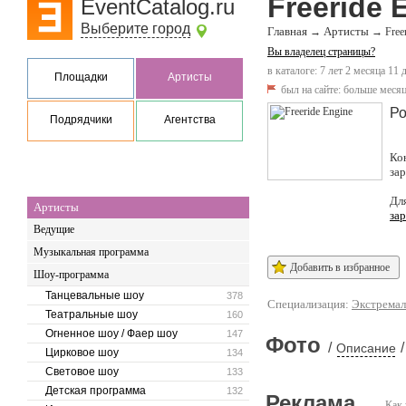
Freeride 
EventCatalog.ru
Выберите город
Главная
Артисты
→
→
Free
Вы владелец страницы?
в каталоге: 7 лет 2 месяца 11 
Площадки
Артисты
был на сайте:
больше месяц
Ро
Подрядчики
Агентства
Ко
за
Дл
Артисты
за
Ведущие
Музыкальная программа
Добавить в избранное
Шоу-программа
Танцевальные шоу
378
Специализация:
Экстремал
Театральные шоу
160
Огненное шоу / Фаер шоу
147
Фото
/
/
Описание
Цирковое шоу
134
Световое шоу
133
Детская программа
132
Реклама
Как 