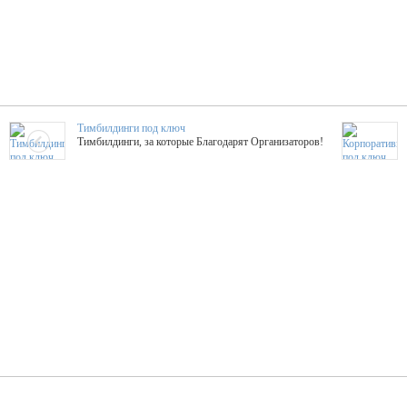
Тимбилдинги под ключ
Тимбилдинги, за которые Благодарят Организаторов!
Жажда Творчества
ТОПовые мастер-классы на мероприятие! Гибкие цены!
ShowTex - Декор и Ди
Мас
ShowTex - производитель огнестойких декораций
ТОП
Группа «Москвичка»
3D 
Настроение, стиль, настоящий драйв в Ваш день!
Кажд
ПК Киловатт Уфа
Вячеслав Вер