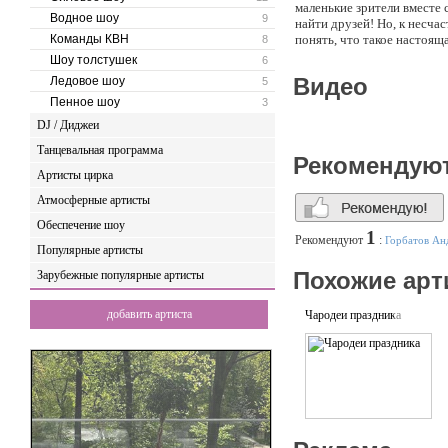
маленькие зрители вместе 
Водное шоу
9
найти друзей! Но, к несча
Команды КВН
понять, что такое настоя
8
добре и зле, о любви и в
Шоу толстушек
6
трюками, яркими костюма
Видео
Ледовое шоу
5
профессор"(развлекательн
Пенное шоу
3
Спектакли и праздники на з
DJ / Диджеи
Танцевальная программа
Рекомендую
Артисты цирка
Атмосферные артисты
Обеспечение шоу
1
Рекомендуют
:
Горбатов Ан
Популярные артисты
Похожие арт
Зарубежные популярные артисты
добавить артиста
Чародеи праздника