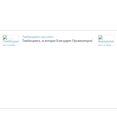
Тимбилдинги под ключ
Тимбилдинги, за которые Благодарят Организаторов!
Жажда Творчества
ТОПовые мастер-классы на мероприятие! Гибкие цены!
ShowTex - Декор и Ди
Мас
ShowTex - производитель огнестойких декораций
ТОП
Группа «Москвичка»
3D 
Настроение, стиль, настоящий драйв в Ваш день!
Кажд
ПК Киловатт Уфа
Вячеслав Вер