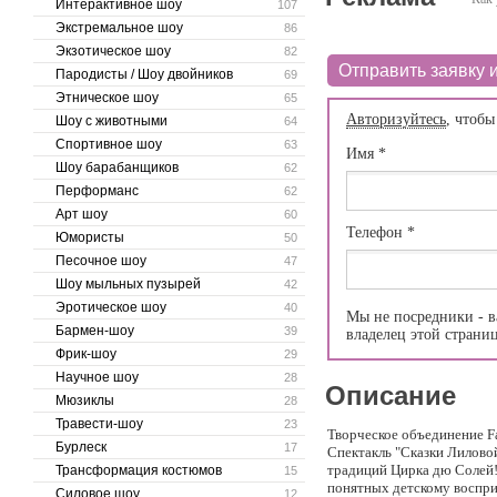
Интерактивное шоу
107
Экстремальное шоу
86
Экзотическое шоу
82
Отправить заявку и
Пародисты / Шоу двойников
69
Этническое шоу
65
Авторизуйтесь
, чтобы
Шоу с животными
64
Спортивное шоу
63
Имя
*
Шоу барабанщиков
62
Перформанс
62
Арт шоу
60
Телефон
*
Юмористы
50
Песочное шоу
47
Шоу мыльных пузырей
42
Эротическое шоу
40
Мы не посредники - в
Бармен-шоу
39
владелец этой страни
Фрик-шоу
29
Научное шоу
28
Описание
Мюзиклы
28
Травести-шоу
23
Творческое объединение F
Бурлеск
17
Спектакль "Сказки Лиловой
традиций Цирка дю Солей!
Трансформация костюмов
15
понятных детскому воспри
Силовое шоу
12