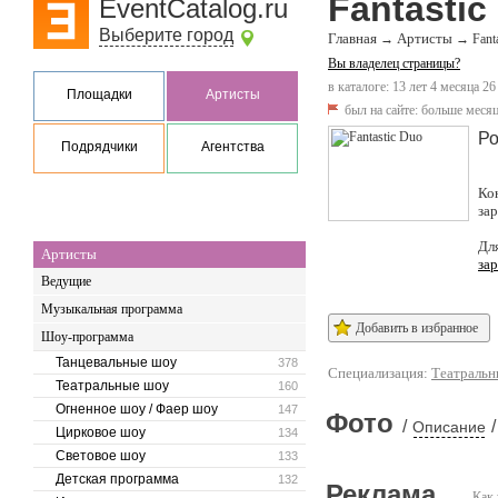
Fantastic
EventCatalog.ru
Выберите город
Главная
Артисты
→
→
Fant
Вы владелец страницы?
в каталоге: 13 лет 4 месяца 26
Площадки
Артисты
был на сайте:
больше месяц
Ро
Подрядчики
Агентства
Ко
за
Дл
Артисты
за
Ведущие
Музыкальная программа
Добавить в избранное
Шоу-программа
Танцевальные шоу
378
Специализация:
Театральн
Театральные шоу
160
Огненное шоу / Фаер шоу
147
Фото
/
/
Описание
Цирковое шоу
134
Световое шоу
133
Детская программа
132
Реклама
Как 