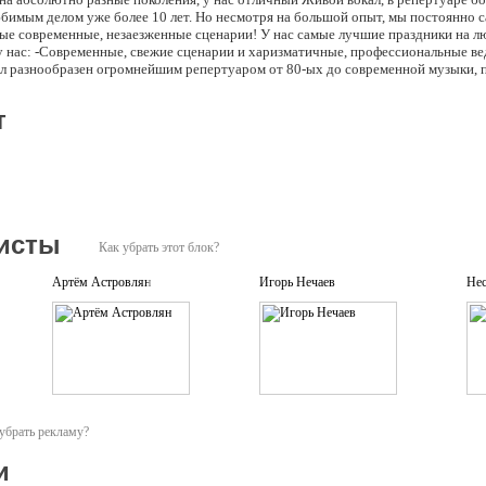
бимым делом уже более 10 лет. Но несмотря на большой опыт, мы постоянно 
мые современные, незаезженные сценарии! У нас самые лучшие праздники на 
 у нас: -Cовременные, свежие сценарии и харизматичные, профессиональные 
л разнообразен огромнейшим репертуаром от 80-ых до современной музыки, п
их языках — Заключение договора без дополнительных доплат. -Работа вместе
дискотеки на заказ) -своя профессиональная аппаратура высочайшего уровня.
т
жно-Мы подстраиваемся под каждого нашего заказчика, по цене мы всегда смож
исты
Как убрать этот блок?
Артём Астровлян
Игорь Нечаев
Не
убрать рекламу?
и