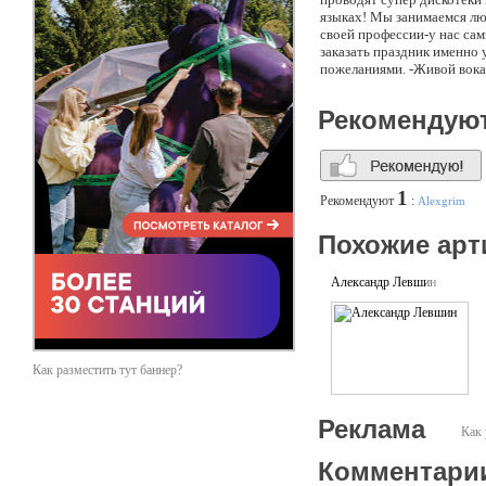
языках! Мы занимаемся лю
своей профессии-у нас са
заказать праздник именно
пожеланиями. -Живой вока
английском и многих друг
на любой вкус, различные 
Рекомендую
Московской области. ! Ва
1
Рекомендуют
:
Alexgrim
Похожие арт
Александр Левшин
Как разместить тут баннер?
Реклама
Как 
Комментари