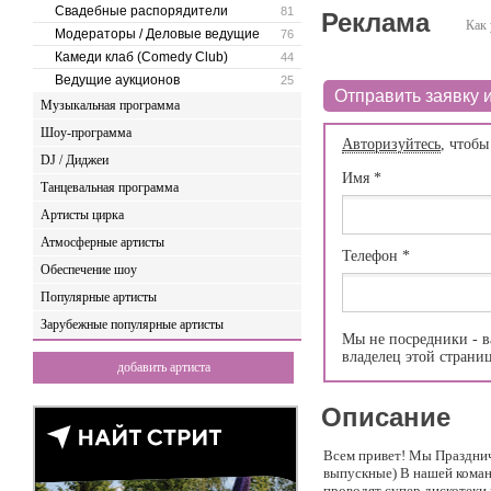
Свадебные распорядители
81
Реклама
Как 
Модераторы / Деловые ведущие
76
Камеди клаб (Comedy Club)
44
Ведущие аукционов
25
Отправить заявку и
Музыкальная программа
Шоу-программа
Авторизуйтесь
, чтобы
DJ / Диджеи
Имя
*
Танцевальная программа
Артисты цирка
Атмосферные артисты
Телефон
*
Обеспечение шоу
Популярные артисты
Зарубежные популярные артисты
Мы не посредники - в
владелец этой страни
добавить артиста
Описание
Всем привет! Мы Празднич
выпускные) В нашей коман
проводят супер дискотеки 