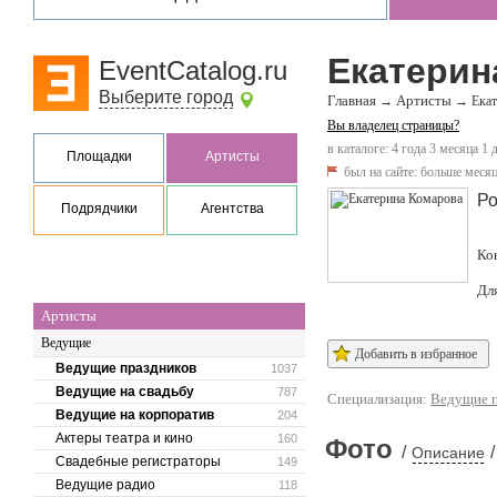
Екатерин
EventCatalog.ru
Выберите город
Главная
Артисты
→
→
Екат
Вы владелец страницы?
в каталоге: 4 года 3 месяца 1 
Площадки
Артисты
был на сайте:
больше месяц
Ро
Подрядчики
Агентства
Ко
Дл
Артисты
Ведущие
Добавить в избранное
Ведущие праздников
1037
Ведущие на свадьбу
787
Специализация:
Ведущие п
Ведущие на корпоратив
204
Актеры театра и кино
160
Фото
/
/
Описание
Свадебные регистраторы
149
Ведущие радио
118