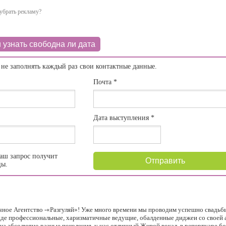
убрать рекламу?
 узнать свободна ли дата
 не заполнять каждый раз свои контактные данные.
Почта
*
Дата выступления
*
аш запрос получит
Отправить
цы.
ное Агентство -«Разгуляй»! Уже много времени мы проводим успешно свадьбы
де профессиональные, харизматичные ведущие, обалденные диджеи со своей 
на абсолютно разные поколения, у нас отличный Живой вокал, в репертуаре бо