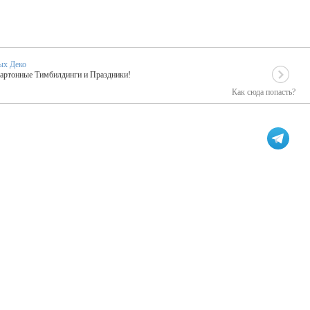
ых Деко
Картонные Тимбилдинги и Праздники!
Как сюда попасть?
EIDOSKOP
льное событие вашего праздника!
ых зарубежных артистах
ПК Киловатт Уфа
кие хиты от Паши Парфения!
Техническое обеспечение мероприятий