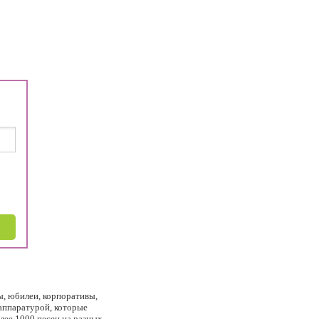
, юбилеи, корпоративы,
аппаратурой, которые
лее 1000 песен на разных