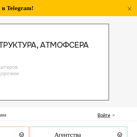
в Telegram!
ама
Войти
Агентства