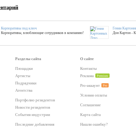
ентарий
Корпоративы под ключ
Гении Картонн
Корпоративы, влюбляющие сотрудников в компанию!
Дон Картон - 
Выездные мастер-клас
Группа KAL
Более 420 мастер-классов на выезде на мероприятие!
Яркое музыка
Разделы сайта
О сайте
Площадки
Контакты
тер-классы
Букинг компания №1
Артисты
Реклама
Premium
 25 активностей! Смета за 15 минут!
Оперативная информация о люб
Подрядчики
Pro-аккаунт
Pro
Агентства
Условия оплаты
Mapping
Хотите весело?
Портфолио резидентов
ый второй заказ контента со скидкой в 15%
Темпераментные балканс
Соглашение
Новости резидентов
События индустрии
Карта сайта
-STREET™
Последние добавления
Нашли ошибку?
тический БАР от 50 000 р.
Event календарь