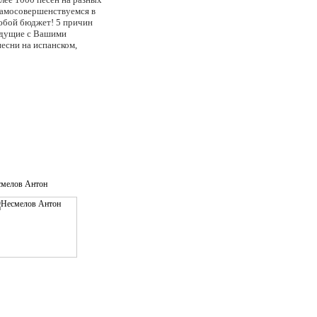
самосовершенствуемся в
любой бюджет! 5 причин
ведущие с Вашими
есни на испанском,
 с нашими диджеями (музыка
 Выезжаем по Москве и
ем с Вами договориться)
смелов Антон