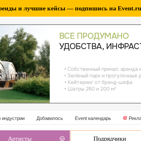
ренды и лучшие кейсы — подпишись на Event.ru 
 индустрии
Добавилось
Event календарь
Рекл
Артисты
Подрядчики