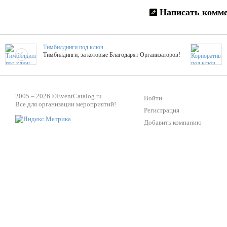
Написать комм
Тимбилдинги под ключ
Тимбилдинги, за которые Благодарят Организаторов!
Жажда Творчества
ТОПовые мастер-классы на мероприятие! Гибкие цены!
2005 – 2026 ©
EventCatalog.ru
Войти
Все для организации мероприятий!
Регистрация
Добавить компанию
ShowTex - Декор и Ди
Мас
ShowTex - производитель огнестойких декораций
ТОП
Группа «Москвичка»
3D 
Настроение, стиль, настоящий драйв в Ваш день!
Кажд
Вячеслав Верещака
BAR
Ведущий - за деньги! Яркие эмоции - в подарок!
Тема