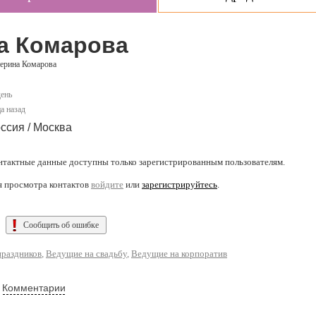
а Комарова
ерина Комарова
день
а назад
ссия / Москва
нтактные данные доступны только зарегистрированным пользователям.
я просмотра контактов
войдите
или
зарегистрируйтесь
.
Сообщить об ошибке
раздников
,
Ведущие на свадьбу
,
Ведущие на корпоратив
Комментарии