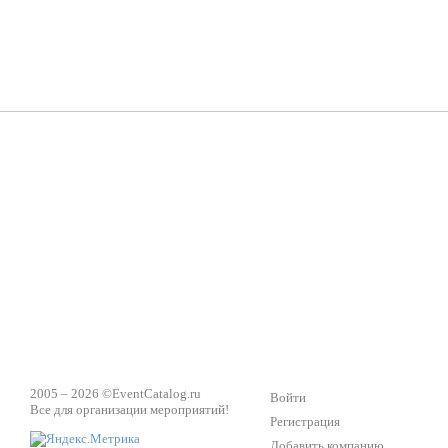
Группа «Москвичка»
3D 
Настроение, стиль, настоящий драйв в Ваш день!
Кажд
ПК Киловатт Уфа
Вячеслав Вер
Техническое обеспечение мероприятий
Ведущий - за 
2005 – 2026 ©
EventCatalog.ru
Войти
Все для организации мероприятий!
Регистрация
Добавить компанию