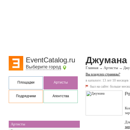
Джумана
EventCatalog.ru
Выберите город
Главная
Артисты
→
→
Джу
Вы владелец страницы?
в каталоге: 13 лет 10 месяцев
Площадки
Артисты
был на сайте:
больше месяц
Ро
Подрядчики
Агентства
Ко
за
Дл
Артисты
за