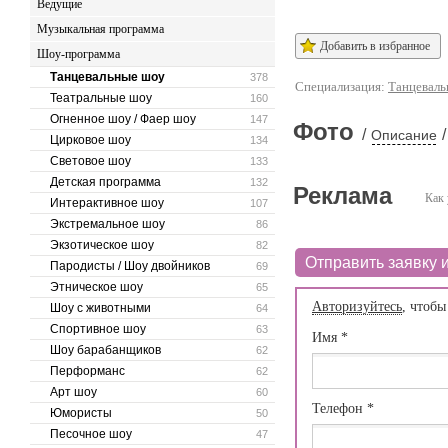
Ведущие
Музыкальная программа
Добавить в избранное
Шоу-программа
Танцевальные шоу
378
Специализация:
Танцеваль
Театральные шоу
160
Огненное шоу / Фаер шоу
147
Фото
/
/
Описание
Цирковое шоу
134
Световое шоу
133
Детская программа
132
Реклама
Как 
Интерактивное шоу
107
Экстремальное шоу
86
Экзотическое шоу
82
Отправить заявку и
Пародисты / Шоу двойников
69
Этническое шоу
65
Авторизуйтесь
, чтобы
Шоу с животными
64
Спортивное шоу
63
Имя
*
Шоу барабанщиков
62
Перформанс
62
Арт шоу
60
Телефон
*
Юмористы
50
Песочное шоу
47