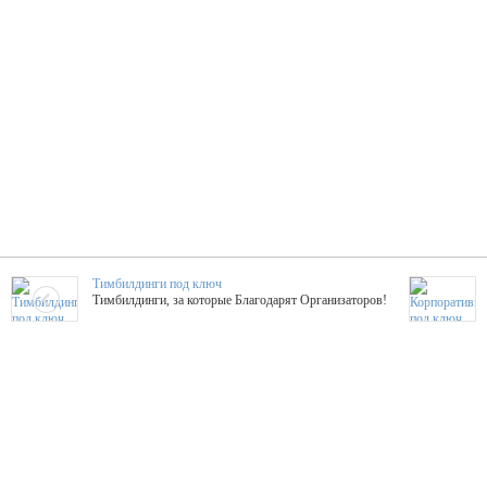
Тимбилдинги под ключ
Тимбилдинги, за которые Благодарят Организаторов!
Жажда Творчества
ТОПовые мастер-классы на мероприятие! Гибкие цены!
ShowTex - Декор и Ди
Мас
ShowTex - производитель огнестойких декораций
ТОП