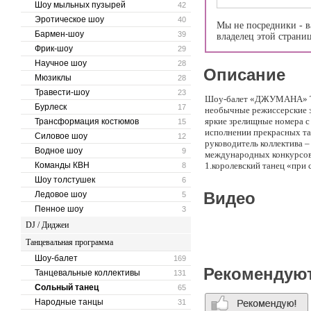
Шоу мыльных пузырей
42
Эротическое шоу
40
Мы не посредники - в
Бармен-шоу
39
владелец этой страни
Фрик-шоу
29
Научное шоу
28
Описание
Мюзиклы
28
Травести-шоу
23
Шоу-балет «ДЖУМАНА» Та
Бурлеск
17
необычные режиссерские з
яркие зрелищные номера с 
Трансформация костюмов
15
исполнении прекрасных та
Силовое шоу
12
руководитель коллектива 
Водное шоу
9
международных конкурсов 
Команды КВН
1.королевский танец «при 
8
фантазия» 5.танец с крыль
Шоу толстушек
6
человек и более. Стандар
Видео
Ледовое шоу
5
7-10 минут на смену костю
Пенное шоу
3
DJ / Диджеи
Танцевальная программа
Шоу-балет
169
Рекомендую
Танцевальные коллективы
131
Сольный танец
65
Народные танцы
31