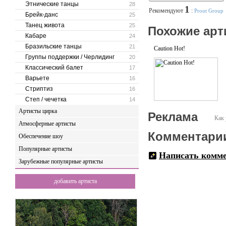
Этнические танцы
28
1
Рекомендуют
:
Prout Group
Брейк-данс
25
Танец живота
25
Похожие арт
Кабаре
24
Бразильские танцы
21
Caution Hot!
Группы поддержки / Черлидинг
20
Классический балет
17
Варьете
16
Стриптиз
16
Степ / чечетка
14
Артисты цирка
Реклама
Как 
Атмосферные артисты
Комментари
Обеспечение шоу
Популярные артисты
Написать комм
Зарубежные популярные артисты
добавить артиста