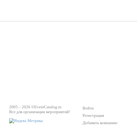
Группа «Москвичка»
3D 
Настроение, стиль, настоящий драйв в Ваш день!
Кажд
ПК Киловатт Уфа
Вячеслав Вер
Техническое обеспечение мероприятий
Ведущий - за 
2005 – 2026 ©
EventCatalog.ru
Войти
Все для организации мероприятий!
Регистрация
Добавить компанию