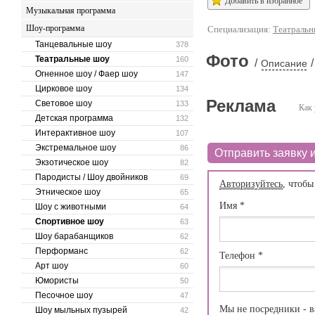
Добавить в избранное
Музыкальная программа
Шоу-программа
Специализация:
Театральн
Танцевальные шоу
378
Фото
Театральные шоу
160
/
/
Описание
Огненное шоу / Фаер шоу
147
Цирковое шоу
134
Реклама
Световое шоу
133
Как 
Детская программа
132
Интерактивное шоу
107
Экстремальное шоу
86
Отправить заявку и
Экзотическое шоу
82
Пародисты / Шоу двойников
69
Авторизуйтесь
, чтобы
Этническое шоу
65
Имя
*
Шоу с животными
64
Спортивное шоу
63
Шоу барабанщиков
62
Перформанс
62
Телефон
*
Арт шоу
60
Юмористы
50
Песочное шоу
47
Мы не посредники - в
Шоу мыльных пузырей
42