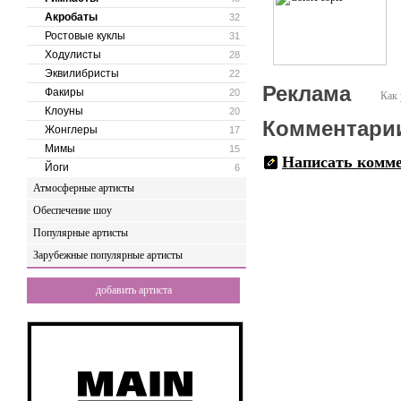
Акробаты
32
Ростовые куклы
31
Ходулисты
28
Эквилибристы
22
Реклама
Факиры
20
Как 
Клоуны
20
Комментари
Жонглеры
17
Мимы
15
Написать комм
Йоги
6
Атмосферные артисты
Обеспечение шоу
Популярные артисты
Зарубежные популярные артисты
добавить артиста