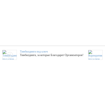
Тимбилдинги под ключ
Тимбилдинги, за которые Благодарят Организаторов!
Жажда Творчества
ТОПовые мастер-классы на мероприятие! Гибкие цены!
ShowTex - Декор и Ди
Мас
ShowTex - производитель огнестойких декораций
ТОП