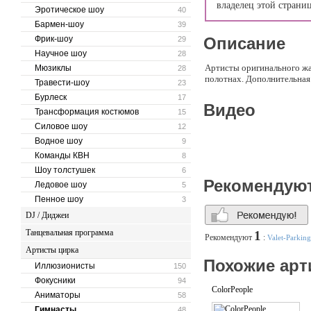
владелец этой страни
Эротическое шоу
40
Бармен-шоу
39
Фрик-шоу
Описание
29
Научное шоу
28
Артисты оригинального ж
Мюзиклы
28
полотнах. Дополнительная
Травести-шоу
23
Бурлеск
17
Видео
Трансформация костюмов
15
Силовое шоу
12
Водное шоу
9
Команды КВН
8
Шоу толстушек
6
Рекомендую
Ледовое шоу
5
Пенное шоу
3
DJ / Диджеи
Танцевальная программа
1
Рекомендуют
:
Valet-Parking
Артисты цирка
Похожие арт
Иллюзионисты
150
Фокусники
94
ColorPeople
Аниматоры
58
Гимнасты
48