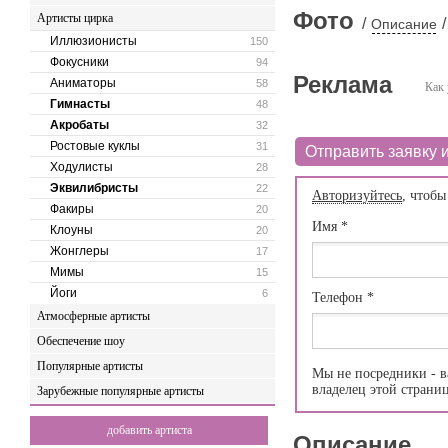
Фото
Артисты цирка
/
/
Описание
Иллюзионисты
150
Фокусники
94
Реклама
Аниматоры
58
Как 
Гимнасты
48
Акробаты
32
Ростовые куклы
31
Отправить заявку и
Ходулисты
28
Эквилибристы
22
Авторизуйтесь
, чтобы
Факиры
20
Имя
*
Клоуны
20
Жонглеры
17
Мимы
15
Йоги
6
Телефон
*
Атмосферные артисты
Обеспечение шоу
Популярные артисты
Мы не посредники - в
владелец этой страни
Зарубежные популярные артисты
добавить артиста
Описание