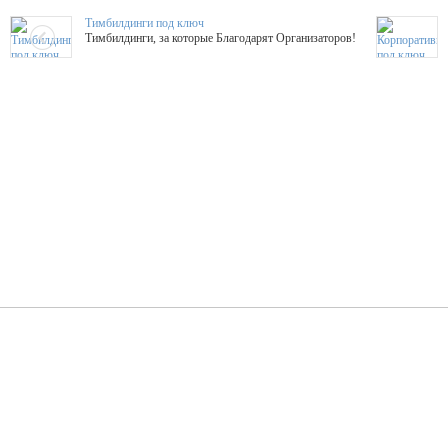
Тимбилдинги под ключ
Тимбилдинги, за которые Благодарят Организаторов!
Жажда Творчества
ТОПовые мастер-классы на мероприятие! Гибкие цены!
ShowTex - Декор и Ди
Мас
ShowTex - производитель огнестойких декораций
ТОП
Группа «Москвичка»
3D 
Настроение, стиль, настоящий драйв в Ваш день!
Кажд
ПК Киловатт Уфа
Вячеслав Вер
Техническое обеспечение мероприятий
Ведущий - за 