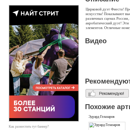
Цирковой дуэт Фиеста! Пр
искусства! Показывают вы
различных сценах России, 
акробатический дуэт! Эти
элементов. Отличные номе
Видео
Рекомендую
Похожие арт
Эдуард Гелазаров
Как разместить тут баннер?