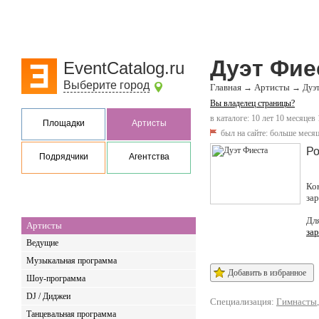
Дуэт Фие
EventCatalog.ru
Выберите город
Главная
Артисты
→
→
Дуэт
Вы владелец страницы?
в каталоге: 10 лет 10 месяцев
Площадки
Артисты
был на сайте:
больше месяц
Ро
Подрядчики
Агентства
Ко
за
Дл
Артисты
за
Ведущие
Музыкальная программа
Добавить в избранное
Шоу-программа
DJ / Диджеи
Специализация:
Гимнасты
Танцевальная программа