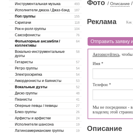
Фото
/
/
Описание
Инструментальная музыка
493
Исполнители джаза / Джаз-бэнд
187
Поп группы
155
Реклама
Как 
Скрипачи
118
Рок-н-ролл группы
104
Саксофонисты
76
Отправить заявку и
Фольклорные ансамбли /
64
коллективы
Вокально-инструментальные
58
Авторизуйтесь
, чтобы
дуэты
Гитаристы
57
Имя
*
Ретро группы
54
Электроскрипка
54
Аккордеонисты и баянисты
53
Телефон
*
Вокальные дуэты
52
Диско группы
48
Пианисты
41
Оперные певцы / певицы
27
Мы не посредники - в
Блюз группы
владелец этой страни
26
Арфисты и арфистки
24
Исполнители шансона
19
Описание
Латиноамериканские группы
19