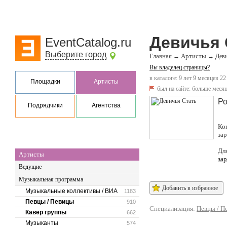
Девичья 
EventCatalog.ru
Выберите город
Главная
Артисты
→
→
Деви
Вы владелец страницы?
в каталоге: 9 лет 9 месяцев 22
Площадки
Артисты
был на сайте:
больше месяц
Ро
Подрядчики
Агентства
Ко
за
Дл
Артисты
за
Ведущие
Музыкальная программа
Добавить в избранное
Музыкальные коллективы / ВИА
1183
Певцы / Певицы
910
Специализация:
Певцы / П
Кавер группы
662
Музыканты
574