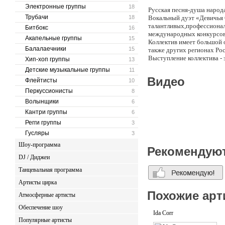
Электронные группы
18
Русская песня-душа народа
Трубачи
18
Вокальный дуэт «Девичья 
талантливых,профессионал
Битбокс
16
международных конкурсов 
Акапельные группы
15
Коллектив имеет большой 
Балалаечники
15
также других регионах Рос
Выступление коллектива -
Хип-хоп группы
13
зрителем, проведение шоу-
Детские музыкальные группы
11
настроение!
Видео
Флейтисты
10
Русская песня-душа народа
Вокальный дуэт «Девичья 
Перкуссионисты
8
талантливых,профессионал
Волынщики
6
международных конкурсов 
Кантри группы
6
Коллектив имеет большой 
также других регионах Рос
Регги группы
3
Гусляры
3
В репертуаре 3 тематичес
Шоу-программа
Рекомендую
1)Русская программа «Рос
DJ / Диджеи
Танцевальная программа
В которую вошли русские н
современные народные пес
Артисты цирка
программа коллектива, кот
Похожие арт
участником правительстве
Атмосферные артисты
Обеспечение шоу
2)Военная программа «В 
Ida Corr
любимые песни военных ле
Популярные артисты