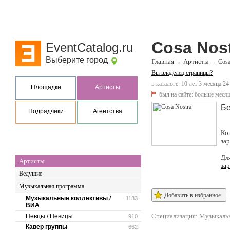
Cosa Nos
EventCatalog.ru
Выберите город
Главная
Артисты
→
→
Cosa
Вы владелец страницы?
в каталоге: 10 лет 3 месяца 24
Площадки
Артисты
был на сайте:
больше месяц
Бе
Подрядчики
Агентства
Ко
за
Дл
Артисты
за
Ведущие
Музыкальная программа
Добавить в избранное
Музыкальные коллективы /
1183
ВИА
Специализация:
Музыкальн
Певцы / Певицы
910
Кавер группы
662