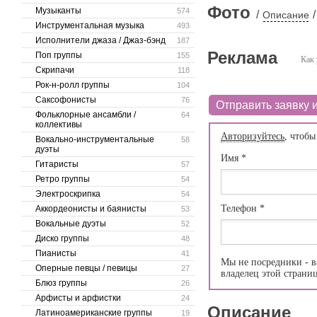
Фото
Музыканты
574
/
/
Описание
Инструментальная музыка
493
Исполнители джаза / Джаз-бэнд
187
Реклама
Поп группы
155
Как 
Скрипачи
118
Рок-н-ролл группы
104
Саксофонисты
76
Отправить заявку и
Фольклорные ансамбли /
64
коллективы
Авторизуйтесь
, чтобы
Вокально-инструментальные
58
дуэты
Имя
*
Гитаристы
57
Ретро группы
54
Электроскрипка
54
Телефон
*
Аккордеонисты и баянисты
53
Вокальные дуэты
52
Диско группы
48
Пианисты
41
Мы не посредники - в
Оперные певцы / певицы
27
владелец этой страни
Блюз группы
26
Арфисты и арфистки
24
Описание
Латиноамериканские группы
19