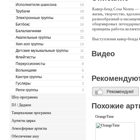
Исполнители шансона
19
Кавер-бенд Cosa Nostra —
Трубачи
18
жизнь, творчество, вдохно
Электронные группы
18
разнообразный и насыщенн
общемировых легендарных 
Битбокс
16
принципы работы коллекти
Балалаечники
15
Акапельные группы
15
Выступления кавер-бенда 
настоящим украшением и с
Хип-хоп группы
13
вечеринки. Стоит лишь пр
Детские музыкальные группы
11
Видео
пройдет в дружеской и неп
Флейтисты
10
Перкуссионисты
Заботясь о том, чтобы муз
8
коллектива располагают п
Волынщики
6
состоит из 6 музыкантов: 
Рекомендую
Кантри группы
6
Гусляры
3
Стоит отметить, что геогр
зажигательным выступление
Регги группы
3
Шоу-программа
Похожие арт
DJ / Диджеи
Танцевальная программа
OrangeTime
Артисты цирка
Атмосферные артисты
Обеспечение шоу