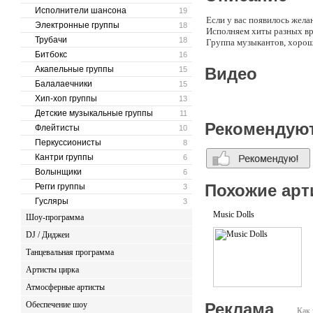
Исполнители шансона
19
Если у вас появилось жела
Электронные группы
18
Исполняем хиты разных вре
Трубачи
18
Группа музыкантов, хорош
Битбокс
16
Акапельные группы
Видео
15
Балалаечники
15
Хип-хоп группы
13
Детские музыкальные группы
11
Рекомендую
Флейтисты
10
Перкуссионисты
8
Кантри группы
6
Волынщики
6
Похожие арт
Регги группы
3
Гусляры
3
Music Dolls
Шоу-программа
DJ / Диджеи
Танцевальная программа
Артисты цирка
Атмосферные артисты
Обеспечение шоу
Реклама
Как 