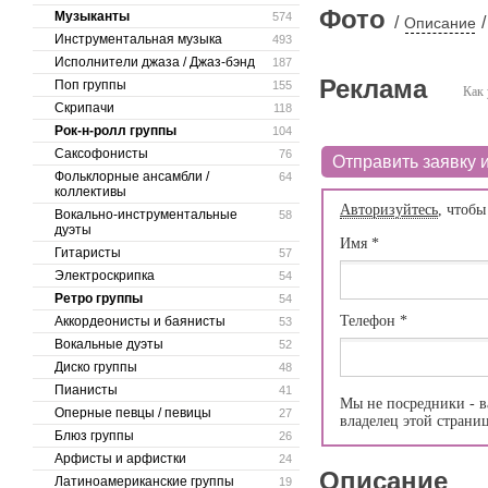
Фото
Музыканты
574
/
/
Описание
Инструментальная музыка
493
Исполнители джаза / Джаз-бэнд
187
Реклама
Поп группы
155
Как 
Скрипачи
118
Рок-н-ролл группы
104
Саксофонисты
76
Отправить заявку и
Фольклорные ансамбли /
64
коллективы
Авторизуйтесь
, чтобы
Вокально-инструментальные
58
дуэты
Имя
*
Гитаристы
57
Электроскрипка
54
Ретро группы
54
Телефон
*
Аккордеонисты и баянисты
53
Вокальные дуэты
52
Диско группы
48
Пианисты
41
Мы не посредники - в
Оперные певцы / певицы
27
владелец этой страни
Блюз группы
26
Арфисты и арфистки
24
Описание
Латиноамериканские группы
19