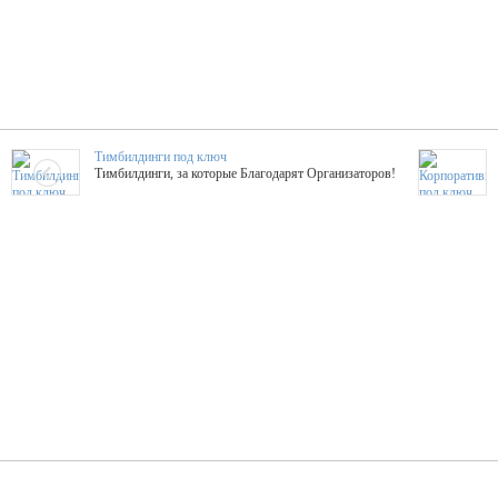
Тимбилдинги под ключ
Тимбилдинги, за которые Благодарят Организаторов!
Жажда Творчества
ТОПовые мастер-классы на мероприятие! Гибкие цены!
ShowTex - Декор и Ди
Мас
ShowTex - производитель огнестойких декораций
ТОП
Группа «Москвичка»
3D 
Настроение, стиль, настоящий драйв в Ваш день!
Кажд
ПК Киловатт Уфа
Вячеслав Вер