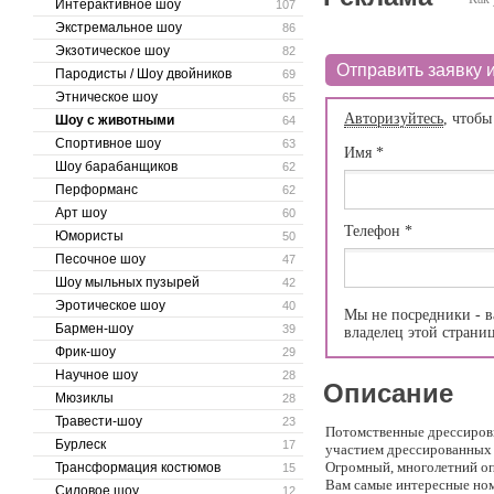
Интерактивное шоу
107
Экстремальное шоу
86
Экзотическое шоу
82
Отправить заявку и
Пародисты / Шоу двойников
69
Этническое шоу
65
Авторизуйтесь
, чтобы
Шоу с животными
64
Спортивное шоу
63
Имя
*
Шоу барабанщиков
62
Перформанс
62
Арт шоу
60
Телефон
*
Юмористы
50
Песочное шоу
47
Шоу мыльных пузырей
42
Эротическое шоу
40
Мы не посредники - в
Бармен-шоу
39
владелец этой страни
Фрик-шоу
29
Научное шоу
28
Описание
Мюзиклы
28
Травести-шоу
23
Потомственные дрессиров
Бурлеск
17
участием дрессированных
Огромный, многолетний оп
Трансформация костюмов
15
Вам самые интересные но
Силовое шоу
12