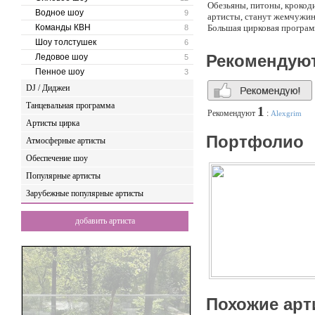
Обезьяны, питоны, крокоди
Водное шоу
9
артисты, станут жемчужин
Команды КВН
Большая цирковая програм
8
обезьянка, питон, крокодил,
Шоу толстушек
6
Это сбалансированное инт
Рекомендую
Ледовое шоу
5
участвуют в представлени
Пенное шоу
3
Беляева ведет программу, 
зрителей с обезьянкой Чит
DJ / Диджеи
может бесконечно играть с
Танцевальная программа
исполняет зажигательный т
1
Рекомендуют
:
Alexgrim
крокодила и повесить себе
Артисты цирка
Ведь представление длить
Портфолио
Атмосферные артисты
Обеспечение шоу
Популярные артисты
Зарубежные популярные артисты
добавить артиста
Похожие арт