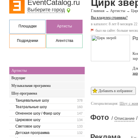
Цирк зве
EventCatalog.ru
Выберите город
Главная
Артисты
→
→
Цирк
Вы владелец страницы?
в каталоге: 8 лет 8 месяцев 22
Площадки
Артисты
был на сайте:
больше месяц
Ро
Подрядчики
Агентства
Ко
за
Дл
Артисты
за
Ведущие
Музыкальная программа
Добавить в избранное
Шоу-программа
Танцевальные шоу
378
Специализация:
Шоу с жи
Театральные шоу
160
Огненное шоу / Фаер шоу
147
Фото
/
/
Описание
Цирковое шоу
134
Световое шоу
133
Детская программа
132
Реклама
Как 