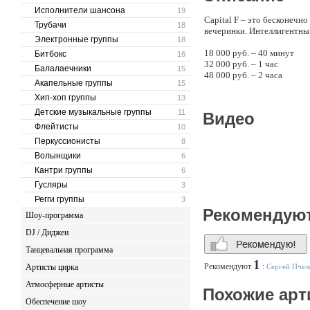
Исполнители шансона
19
Capital F – это бесконечн
Трубачи
18
вечеринки. Интеллигентны
Электронные группы
18
18 000 руб. – 40 минут
Битбокс
16
32 000 руб. – 1 час
Балалаечники
15
48 000 руб. – 2 часа
Акапельные группы
15
Репертуар
Хип-хоп группы
13
Детские музыкальные группы
11
Видео
Daft Punk – Get Lucky
Флейтисты
10
Maroon 5 – This Love
Перкуссионисты
M. Jackson – Billy Jean
8
Red Hot Chili Peppers – Can
Волынщики
6
Jamiroquai – Love Fooloso
Кантри группы
6
Maroon 5 – Moves Like Jag
Гусляры
3
Jamiroquai – Cosmic Girl
M. Jackson – Black Or Whit
Регги группы
3
Bruno Mars – Runaway
Рекомендую
Шоу-программа
James Brown – I Feel Good
Chris Brown – Fine China
DJ / Диджеи
Jamiroquai – Deeper Under
Танцевальная программа
Jamiroquai – You Give Me 
1
Jamiroquai – Runaway
Рекомендуют
:
Артисты цирка
Сергей Пчел
Maroon 5 – Harder To Brea
Атмосферные артисты
Red Hot Chili Peppers – 
Похожие арт
Red Hot Chili Peppers – Ae
Обеспечение шоу
Tower Of Power – Diggin O