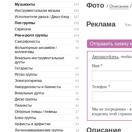
Фото
Музыканты
574
/
/
Описание
Инструментальная музыка
493
Исполнители джаза / Джаз-бэнд
187
Реклама
Поп группы
155
Как 
Скрипачи
118
Рок-н-ролл группы
104
Саксофонисты
76
Отправить заявку и
Фольклорные ансамбли /
64
коллективы
Авторизуйтесь
, чтобы
Вокально-инструментальные
58
дуэты
Имя
*
Гитаристы
57
Ретро группы
54
Электроскрипка
54
Телефон
*
Аккордеонисты и баянисты
53
Вокальные дуэты
52
Диско группы
48
Пианисты
41
Мы не посредники - в
Оперные певцы / певицы
27
владелец этой страни
Блюз группы
26
Арфисты и арфистки
24
Описание
Латиноамериканские группы
19