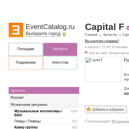
Capital F
EventCatalog.ru
Выберите город
Главная
Артисты
→
→
Capi
Вы владелец страницы?
в каталоге: 11 лет 10 месяцев
Площадки
Артисты
был на сайте:
больше месяц
Ро
Подрядчики
Агентства
Ко
за
Дл
Артисты
за
Ведущие
Музыкальная программа
Добавить в избранное
Музыкальные коллективы /
1183
ВИА
Специализация:
Музыкальн
Певцы / Певицы
910
Кавер группы
662