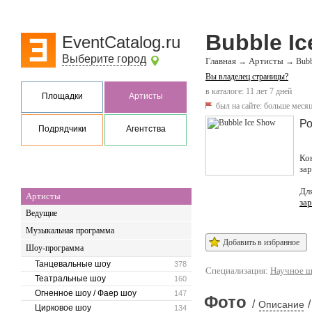
Bubble I
EventCatalog.ru
Выберите город
Главная
Артисты
→
→
Bubb
Вы владелец страницы?
в каталоге: 11 лет 7 дней
Площадки
Артисты
был на сайте:
больше месяц
Ро
Подрядчики
Агентства
Ко
за
Дл
Артисты
за
Ведущие
Музыкальная программа
Добавить в избранное
Шоу-программа
Танцевальные шоу
378
Специализация:
Научное 
Театральные шоу
160
Огненное шоу / Фаер шоу
147
Фото
/
/
Описание
Цирковое шоу
134