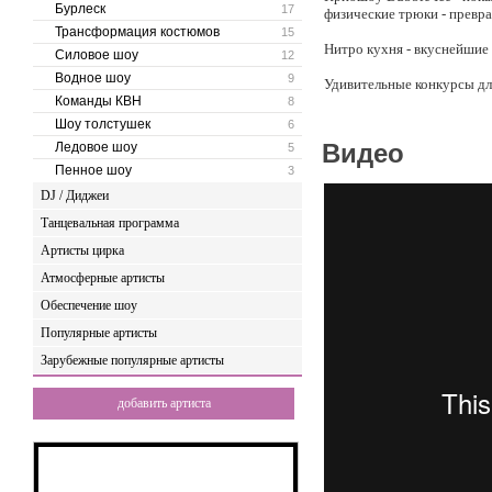
Бурлеск
17
физические трюки - превра
Трансформация костюмов
15
Нитро кухня - вкуснейшие
Силовое шоу
12
Водное шоу
9
Удивительные конкурсы для
Команды КВН
8
2 ведуших, 30 или 15 мину
Шоу толстушек
6
Видео
Ледовое шоу
5
Пенное шоу
3
DJ / Диджеи
Танцевальная программа
Артисты цирка
Атмосферные артисты
Обеспечение шоу
Популярные артисты
Зарубежные популярные артисты
добавить артиста