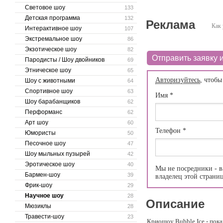
Световое шоу
133
Детская программа
132
Реклама
Как 
Интерактивное шоу
107
Экстремальное шоу
86
Экзотическое шоу
82
Отправить заявку и
Пародисты / Шоу двойников
69
Этническое шоу
65
Авторизуйтесь
, чтобы
Шоу с животными
64
Спортивное шоу
63
Имя
*
Шоу барабанщиков
62
Перформанс
62
Арт шоу
60
Телефон
*
Юмористы
50
Песочное шоу
47
Шоу мыльных пузырей
42
Эротическое шоу
40
Мы не посредники - в
Бармен-шоу
39
владелец этой страни
Фрик-шоу
29
Научное шоу
28
Описание
Мюзиклы
28
Травести-шоу
23
Криошоу Bubble Ice - пок