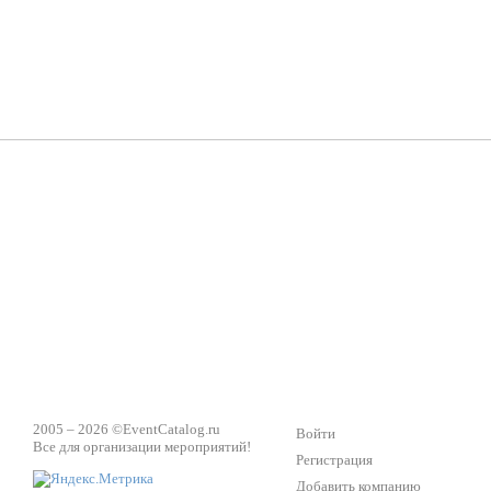
ShowTex - производитель огнестойких декораций
ТОП
Группа «Москвичка»
3D 
Настроение, стиль, настоящий драйв в Ваш день!
Кажд
ПК Киловатт Уфа
Вячеслав Вер
Техническое обеспечение мероприятий
Ведущий - за 
2005 – 2026 ©
EventCatalog.ru
Войти
Все для организации мероприятий!
Регистрация
Добавить компанию