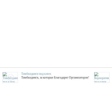
Тимбилдинги под ключ
Тимбилдинги, за которые Благодарят Организаторов!
Жажда Творчества
ТОПовые мастер-классы на мероприятие! Гибкие цены!
ShowTex - Декор и Ди
Мас