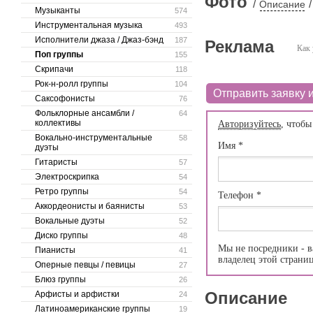
Фото
/
/
Описание
Музыканты
574
Инструментальная музыка
493
Исполнители джаза / Джаз-бэнд
187
Реклама
Как 
Поп группы
155
Скрипачи
118
Рок-н-ролл группы
104
Отправить заявку и
Саксофонисты
76
Фольклорные ансамбли /
64
коллективы
Авторизуйтесь
, чтобы
Вокально-инструментальные
58
Имя
*
дуэты
Гитаристы
57
Электроскрипка
54
Ретро группы
54
Телефон
*
Аккордеонисты и баянисты
53
Вокальные дуэты
52
Диско группы
48
Мы не посредники - в
Пианисты
41
владелец этой страни
Оперные певцы / певицы
27
Блюз группы
26
Описание
Арфисты и арфистки
24
Латиноамериканские группы
19