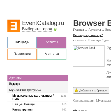
Browser 
EventCatalog.ru
Выберите город
Главная
Артисты
→
→
Brow
Вы владелец страницы?
в каталоге: 12 месяцев 2 дня
Площадки
Артисты
Ро
Подрядчики
Агентства
Ко
за
Дл
за
Артисты
Ведущие
Музыкальная программа
Добавить в избранное
Музыкальные коллективы /
1183
ВИА
Специализация:
Музыкальн
Певцы / Певицы
910
Кавер группы
662