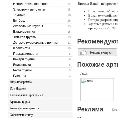
Browser Band – не просто 
Исполнители шансона
19
Электронные группы
18
Вокал женский, от 
Трубачи
18
Вокал мужской, mc 
Гитара, разрывающ
Битбокс
16
Ударные (кахон + ж
Акапельные группы
15
праздник на 200%
Балалаечники
15
Представьте:
Хип-хоп группы
13
Рекомендую
Детские музыкальные группы
11
Ваши гости не вып
Танцпол полон от п
Флейтисты
10
После мероприятия 
Перкуссионисты
8
Кантри группы
Почему нас выбирают:
6
Похожие арт
Волынщики
6
Wow-эффект - соот
Регги группы
3
праздника, статусн
Jazzis
Гусляры
Выгодно – полный б
3
100% надёжность – 
Шоу-программа
Гибкость – подстро
DJ / Диджеи
0 хлопот – от репер
Танцевальная программа
P.S. «Обычный вечер? Или
Артисты цирка
Реклама
Атмосферные артисты
Как 
Обеспечение шоу