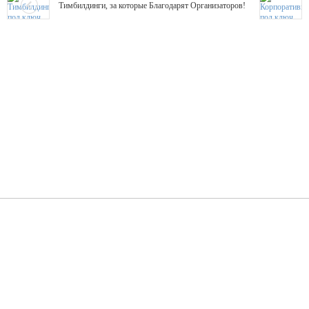
Тимбилдинги, за которые Благодарят Организаторов!
Жажда Творчества
ТОПовые мастер-классы на мероприятие! Гибкие цены!
ShowTex - Декор и Ди
Мас
ShowTex - производитель огнестойких декораций
ТОП
Группа «Москвичка»
3D 
Настроение, стиль, настоящий драйв в Ваш день!
Кажд
ПК Киловатт Уфа
Вячеслав Вер
Техническое обеспечение мероприятий
Ведущий - за 