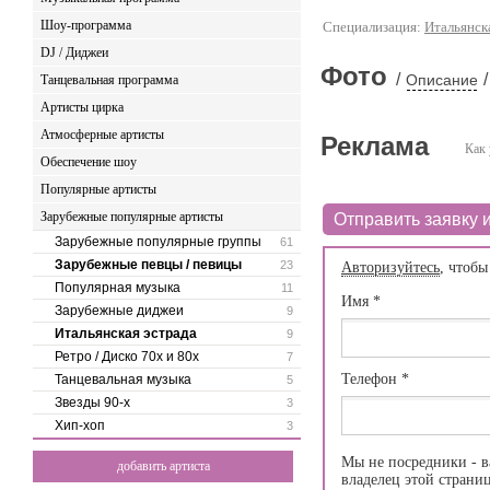
Шоу-программа
Специализация:
Итальянск
DJ / Диджеи
Фото
/
/
Описание
Танцевальная программа
Артисты цирка
Атмосферные артисты
Реклама
Как 
Обеспечение шоу
Популярные артисты
Зарубежные популярные артисты
Отправить заявку и
Зарубежные популярные группы
61
Зарубежные певцы / певицы
23
Авторизуйтесь
, чтобы
Популярная музыка
11
Имя
*
Зарубежные диджеи
9
Итальянская эстрада
9
Ретро / Диско 70х и 80х
7
Телефон
*
Танцевальная музыка
5
Звезды 90-х
3
Хип-хоп
3
Мы не посредники - в
добавить артиста
владелец этой страни