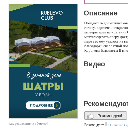
Описание
Обладатель драматическог
голосу, харизме и открыто
карьеры арии из «Евгения
мечтал сделать оперу дос
мере это ему удалось на в
благодаря невероятной поп
Королевы Елизаветы II в л
объявления «Семи новых чу
торжественном Президентс
Видео
потрясающие дуэты с Сар
другими артистами. В зап
Карлос Сантана, а сам Але
Goes By». Кроме того, жур
ладони красуется на само
Рекомендую
1
Как разместить тут баннер?
Рекомендуют
:
Гипнолог С