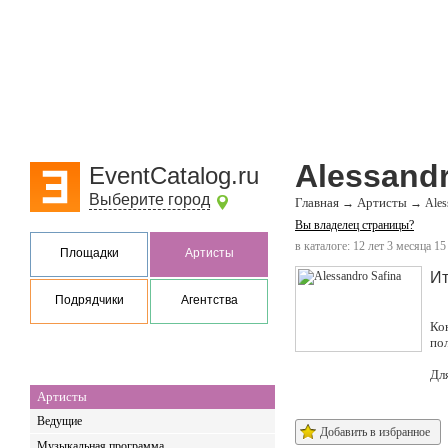
Alessandr
EventCatalog.ru
Выберите город
Главная
Артисты
→
→
Ales
Вы владелец страницы?
в каталоге: 12 лет 3 месяца 15
Площадки
Артисты
И
Подрядчики
Агентства
Ко
по
Дл
Артисты
Ведущие
Добавить в избранное
Музыкальная программа