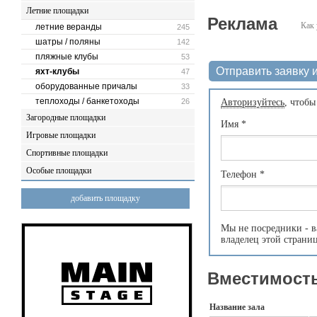
Летние площадки
Реклама
Как 
летние веранды
245
шатры / поляны
142
пляжные клубы
53
Отправить заявку и
яхт-клубы
47
оборудованные причалы
33
теплоходы / банкетоходы
26
Авторизуйтесь
, чтобы
Загородные площадки
Имя
*
Игровые площадки
Спортивные площадки
Особые площадки
Телефон
*
добавить площадку
Мы не посредники - в
владелец этой страни
Вместимость
Название зала