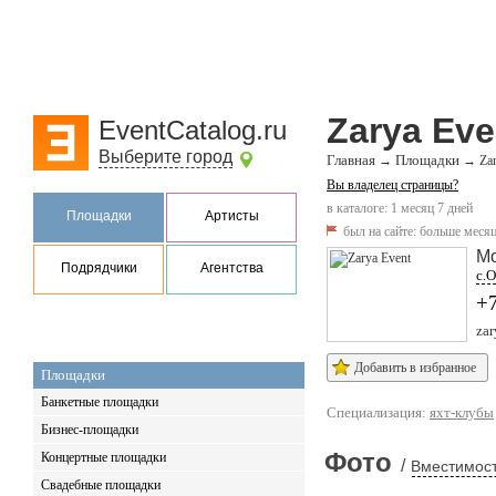
Zarya Eve
EventCatalog.ru
Выберите город
Главная
Площадки
→
→
Za
Вы владелец страницы?
в каталоге: 1 месяц 7 дней
Площадки
Артисты
был на сайте:
больше месяц
Мо
Подрядчики
Агентства
с.О
+7
zar
Добавить в избранное
Площадки
Банкетные площадки
Специализация:
яхт-клубы
Бизнес-площадки
Фото
Концертные площадки
/
Вместимост
Свадебные площадки