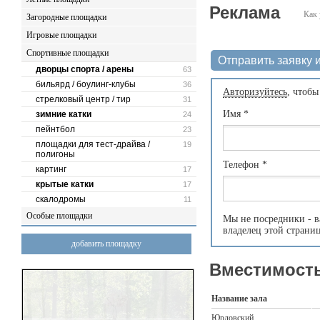
Реклама
Как 
Загородные площадки
Игровые площадки
Спортивные площадки
Отправить заявку и
дворцы спорта / арены
63
бильярд / боулинг-клубы
36
Авторизуйтесь
, чтобы
стрелковый центр / тир
31
Имя
*
зимние катки
24
пейнтбол
23
площадки для тест-драйва /
19
полигоны
Телефон
*
картинг
17
крытые катки
17
скалодромы
11
Особые площадки
Мы не посредники - в
владелец этой страни
добавить площадку
Вместимость
Название зала
Юрловский