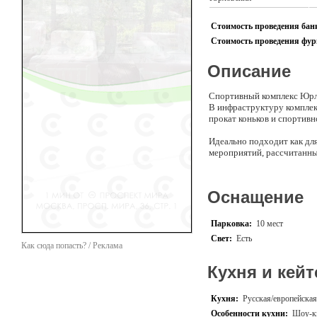
Стоимость проведения банк
Стоимость проведения фурш
Описание
Спортивный комплекс Юрло
В инфраструктуру комплек
прокат коньков и спортивн
Идеально подходит как для
мероприятий, рассчитанны
Какие мероприятия у нас 
- Корпоративные турниры 
Оснащение
- Спартакиады, забеги и 
площадками)
- Праздники на катке и ма
Парковка:
10 мест
- Лыжные праздники
Свет:
Есть
- Квесты для всей семьи и
Как сюда попасть? / Реклама
- Вечеринки на катке с цв
Кухня и кейт
Кухня:
Русская/европейская
Особенности кухни:
Шоу-к