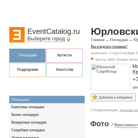
Юрловски
EventCatalog.ru
Выберите город
Главная
Площадки
→
→
Юр
Вы владелец страницы?
в каталоге: 2 года 8 месяцев 4
Площадки
Артисты
был на сайте:
больше месяц
М
Подрядчики
Агентства
Юрл
+
spo
Добавить в избранное
Площадки
Банкетные площадки
Специализация:
дворцы сп
Бизнес-площадки
Фото
Концертные площадки
/
Вместимост
Свадебные площадки
Летние площадки