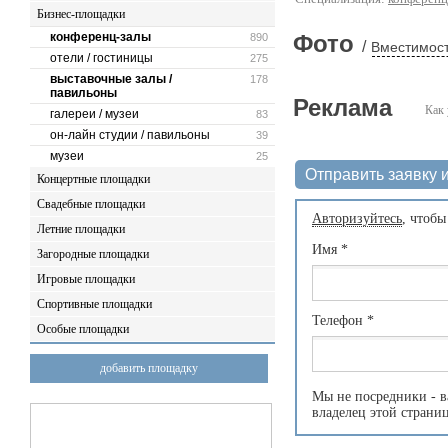
Бизнес-площадки
конференц-залы
Фото
890
/
Вместимост
отели / гостиницы
275
выставочные залы /
178
павильоны
Реклама
Как 
галереи / музеи
83
он-лайн студии / павильоны
39
музеи
25
Отправить заявку и
Концертные площадки
Свадебные площадки
Авторизуйтесь
, чтобы
Летние площадки
Имя
*
Загородные площадки
Игровые площадки
Спортивные площадки
Телефон
*
Особые площадки
добавить площадку
Мы не посредники - в
владелец этой страни