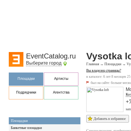
Vysotka lo
EventCatalog.ru
Выберите город
Главная
Площадки
→
→
Vys
Вы владелец страницы?
в каталоге: 6 лет 8 месяцев 25
Площадки
Артисты
был на сайте:
больше месяц
М
Подрядчики
Агентства
Кот
+
san
Добавить в избранное
Площадки
Банкетные площадки
Специализация:
конференц