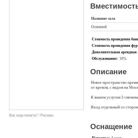
Вместимость
Название зала
Основной
Стоимость проведения банк
Стоимость проведения фурш
Дополнительная арендная 
Обслуживание:
10%
Описание
Новое пространство преми
от кремля, с видом на Моск
К вашем услугам 3 смежных
Вход отдельный со сторон
Как сюда попасть? / Реклама
Наша площадка подойдет 
- деловые мероприятия (се
Оснащение
- фото и видео сессии
- выставки (большое прос
- легкие фуршеты