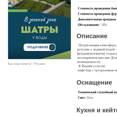
Стоимость проведения банк
Стоимость проведения фурш
Дополнительная арендная 
Обслуживание:
10%
Описание
Потрясающая атмосфера дв
речушке с ледяной водой –
фундаментальному отдыху!
лесопарковом массиве Долг
возвышенности.
Как сюда попасть? / Реклама
К Вашим услугам:
-кафе-бар с трехразовым п
-летние площадки на свеже
-сауны, где Вы можете не 
Оснащение
-бильярд;
-охота;
-рыбалка;
Технический служебный вх
Даже простая прогулка по
Свет:
Есть
спокойствие и волшебные в
- устроить пикник в живоп
- отправиться на поиски 
Кухня и кейт
- посетить увлекательные 
таинственное место.