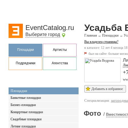
Усадьба 
EventCatalog.ru
Выберите город
Главная
Площадки
→
→
Ус
Вы владелец страницы?
в каталоге: 12 лет 4 месяца 18
Площадки
Артисты
был на сайте:
больше месяц
Ли
Подрядчики
Агентства
Лип
+
www
Добавить в избранное
Площадки
Банкетные площадки
Специализация:
загородны
Бизнес-площадки
Фото
Концертные площадки
/
Вместимост
Свадебные площадки
Летние площадки