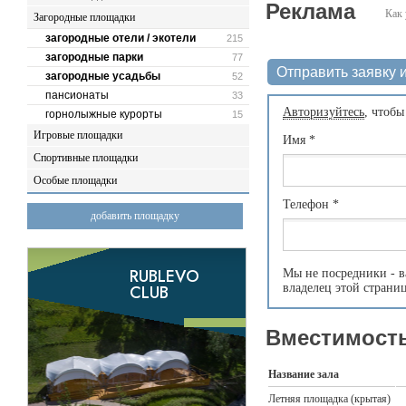
Реклама
Как 
Загородные площадки
загородные отели / экотели
215
загородные парки
77
Отправить заявку и
загородные усадьбы
52
пансионаты
33
Авторизуйтесь
, чтобы
горнолыжные курорты
15
Игровые площадки
Имя
*
Спортивные площадки
Особые площадки
Телефон
*
добавить площадку
Мы не посредники - в
владелец этой страни
Вместимость
Название зала
Летняя площадка (крытая)