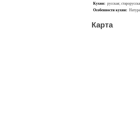
Кухня:
русская; старорусск
Особенности кухни:
Натура
Карта