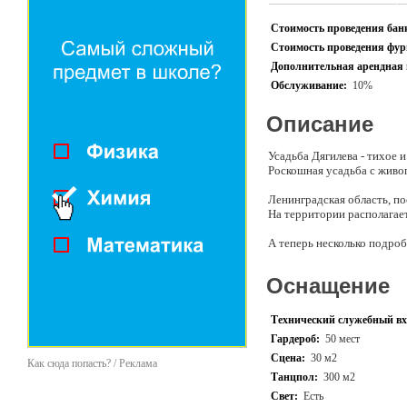
Стоимость проведения банк
Стоимость проведения фурш
Дополнительная арендная 
Обслуживание:
10%
Описание
Усадьба Дягилева - тихое
Роскошная усадьба с живоп
Ленинградская область, по
На территории располагае
А теперь несколько подро
Основное здание уса
Оснащение
вместимостью 100 ч
человек каждый (раб
Коттедж для прожив
Технический служебный вх
Вместимость 5 гос
Гардероб:
50 мест
В качестве активит
отдельная история 
Сцена:
30 м2
Как сюда попасть? / Реклама
Предлагаем вам орг
Танцпол:
300 м2
красочным и незаб
Свет:
Есть