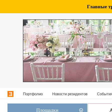
Главные т
Портфолио
Новости резидентов
События
Площадки