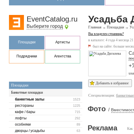
Усадьба 
EventCatalog.ru
Выберите город
Главная
Площадки
→
→
Ус
Вы владелец страницы?
в каталоге: 4 года 4 месяца 21
Площадки
Артисты
был на сайте:
больше месяц
Са
Подрядчики
Агентства
пос
+
usa
Добавить в избранное
Площадки
Банкетные площадки
Специализация:
банкетные
банкетные залы
1523
рестораны
1225
Фото
/
Вместимост
кафе / бары
715
лофты
292
особняки
89
Реклама
Как 
дворцы / усадьбы
63