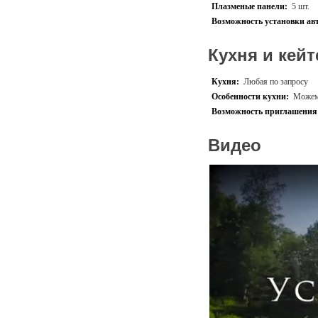
Предоставляем трансфер в
Плазменые панели:
5 шт.
Возможность установки ав
Мы проводим все меропри
А так же просто сдаем пло
все самостоятельно).
Кухня и кейт
Площадка подходит под ме
Кухня:
Любая по запросу
Особенности кухни:
Можем 
Возможность приглашения 
Видео