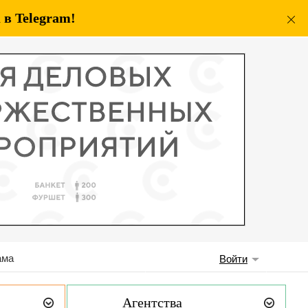
в Telegram!
ама
Войти
Агентства