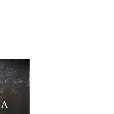
ашей организации и сделать
риятным в любое время года