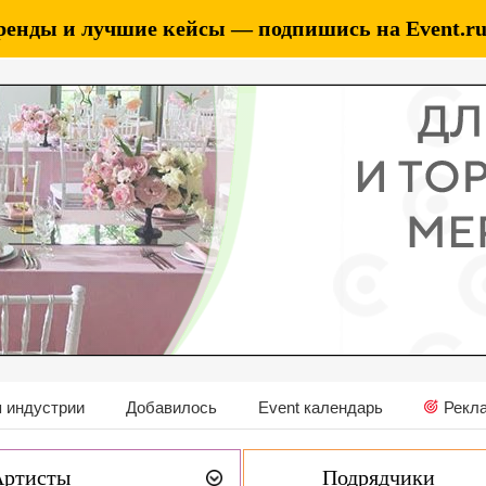
ренды и лучшие кейсы — подпишись на Event.ru 
 индустрии
Добавилось
Event календарь
Рекл
Артисты
Подрядчики