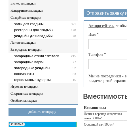
Бизнес-площадки
Концертные площадки
Отправить заявку и
Свадебные площадки
залы для свадьбы
321
Авторизуйтесь
, чтобы
рестораны для свадьбы
178
Имя
*
усадьбы для свадьбы
78
Летние площадки
Загородные площадки
Телефон
*
загородные отели / экотели
215
загородные парки
77
загородные усадьбы
52
пансионаты
33
Мы не посредники - в
горнолыжные курорты
15
владелец этой страни
Игровые площадки
Спортивные площадки
Вместимость
Особые площадки
Название зала
добавить площадку
Летняя веранда и парковая
зоны 3000м²
Основной зал 100 м²