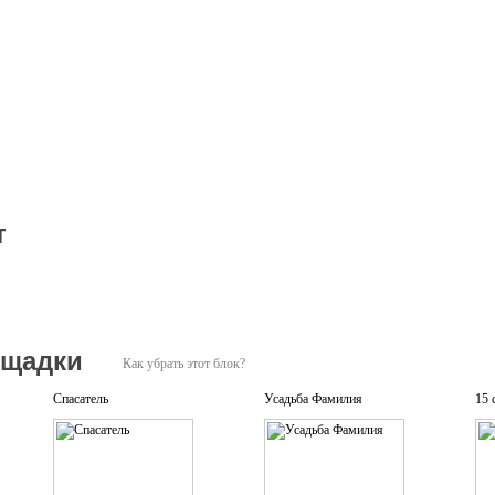
т
ощадки
Как убрать этот блок?
Спасатель
Усадьба Фамилия
15 