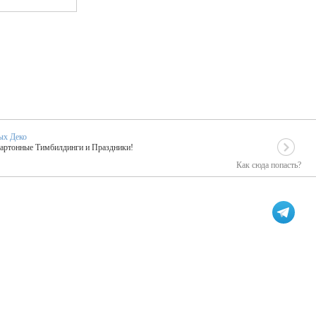
ых Деко
Картонные Тимбилдинги и Праздники!
Как сюда попасть?
EIDOSKOP
льное событие вашего праздника!
ых зарубежных артистах
ПК Киловатт Уфа
кие хиты от Паши Парфения!
Техническое обеспечение мероприятий