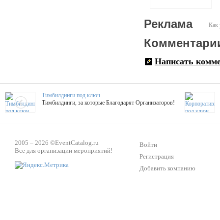
Реклама
Как 
Комментари
Написать комм
Тимбилдинги под ключ
Тимбилдинги, за которые Благодарят Организаторов!
Жажда Творчества
ТОПовые мастер-классы на мероприятие! Гибкие цены!
2005 – 2026 ©
EventCatalog.ru
Войти
Все для организации мероприятий!
Регистрация
Добавить компанию
ShowTex - Декор и Ди
Мас
ShowTex - производитель огнестойких декораций
ТОП
Группа «Москвичка»
3D 
Настроение, стиль, настоящий драйв в Ваш день!
Кажд