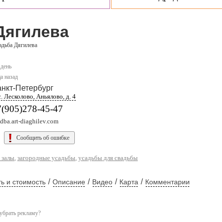
Дягилева
адьба Дягилева
 день
а назад
нкт-Петербург
. Лесколово, Аньялово, д. 4
7(905)278-45-47
dba.art-diaghilev.com
Сообщить об ошибке
 залы
,
загородные усадьбы
,
усадьбы для свадьбы
/
/
/
/
ь и стоимость
Описание
Видео
Карта
Комментарии
убрать рекламу?