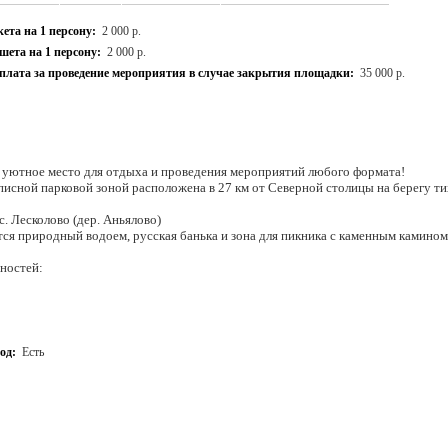
ета на 1 персону:
2 000 р.
ета на 1 персону:
2 000 р.
плата за проведение мероприятия в случае закрытия площадки:
35 000 р.
 и уютное место для отдыха и проведения мероприятий любого формата!
исной парковой зоной расположена в 27 км от Северной столицы на берегу ти
с. Лесколово (дер. Аньялово)
тся природный водоем, русская банька и зона для пикника с каменным камино
бностей:
дьбы (100 м²) позволяет принять группу до 70-и человек. Есть открытая веран
еловек. Также на территории можно организовать несколько уличных шатров
отает только в теплое время года)
ания 100 м²
од:
Есть
тей. Полностью оснащен всем необходимым для комфортного проживания
и вам предложат обучение верховой езде, конные прогулки, мастер-классы и м
– организация фотосессий. Они в Усадьбе и ее окрестностях поистине фантаст
анизацию мероприятия «под ключ», начиная с идеи и сценария. Ваше меропри
ываемым!