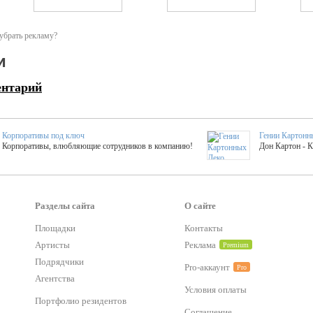
убрать рекламу?
и
ентарий
Корпоративы под ключ
Гении Картонн
Корпоративы, влюбляющие сотрудников в компанию!
Дон Картон - 
Выездные мастер-клас
Группа KAL
Более 420 мастер-классов на выезде на мероприятие!
Яркое музыка
Разделы сайта
О сайте
Площадки
Контакты
тер-классы
Букинг компания №1
Артисты
Реклама
Premium
 25 активностей! Смета за 15 минут!
Оперативная информация о люб
Подрядчики
Pro-аккаунт
Pro
Агентства
Условия оплаты
Mapping
Хотите весело?
Портфолио резидентов
ый второй заказ контента со скидкой в 15%
Темпераментные балканс
Соглашение