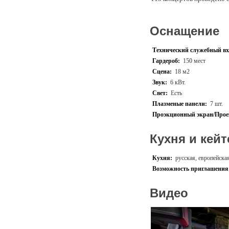
Мы – кальянная с хорошими
Оснащение
На площадке имеется прит
Свет диодных лент RGB мо
Технический служебный вх
Персонал холит и лелеет а
Гардероб:
150 мест
Сцена:
18 м2
Звук:
6 кВт.
Свет:
Есть
Плазменые панели:
7 шт.
Проэкционный экран/Прое
Кухня и кейт
Кухня:
русская, европейска
Возможность приглашения 
Видео