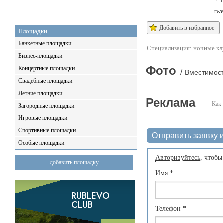
twe
Добавить в избранное
Площадки
Банкетные площадки
Специализация:
ночные к
Бизнес-площадки
Фото
Концертные площадки
/
Вместимост
Свадебные площадки
Летние площадки
Реклама
Как 
Загородные площадки
Игровые площадки
Спортивные площадки
Отправить заявку и
Особые площадки
Авторизуйтесь
, чтобы
добавить площадку
Имя
*
Телефон
*