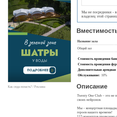
Мы не посредники - в
владелец этой страни
Вместимость
Название зала
Общий зал
Стоимость проведения банк
Стоимость проведения фурш
Дополнительная арендная 
Обслуживание:
10%
Описание
Как сюда попасть? / Реклама
Twenty One Club – это не 
своих нейронов.
Мы – концертная площадка
героев нашего времени!
115 концертов проведено с