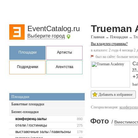
Trueman 
EventCatalog.ru
Выберите город
Главная
Площадки
→
→
Tr
Вы владелец страницы?
в каталоге: 2 года 4 месяца 2 
Площадки
Артисты
был на сайте:
больше месяц
Са
Подрядчики
Агентства
ул.
+
bar
Добавить в избранное
Площадки
Банкетные площадки
Специализация:
конференц
Бизнес-площадки
конференц-залы
Фото
890
/
Вместимост
отели / гостиницы
275
выставочные залы / павильоны
178