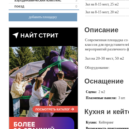
аэродинамический комплекс
3
Зал на 8-15 мест, 25 м2
поезд
0
Зал на 8-15 мест, 20 м2
добавить площадку
Описание
Современная площадка со 
классов для представител
мероприятий различного ф
Зал на 20-30 мест, 50 м2
Оборудование:
• кафедра для спикера со с
Оснащение
• 2 парикмахерские мойки;
• до 30 мягких раскладных
• до 10 зеркал;
Сцена:
2 м2
• до 10 кресел с подголов
Плазменые панели:
3 шт.
• 6 тележек;
• телевизор 65” на подвиж
• флипчат;
Кухня и кейт
•кондиционирование и вен
•кофейный аппарат.
Кухня:
Кейтеринг
Возможность приглашения 