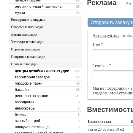
галереи / музеи
83
Реклама
Как 
он-лайн студии / павильоны
39
музеи
25
Концертные площадки
Отправить заявку и
Свадебные площадки
Летние площадки
Авторизуйтесь
, чтобы
Загородные площадки
Имя
*
Игровые площадки
Спортивные площадки
Особые площадки
Телефон
*
центры дизайна / лофт-студии
228
территории заводов
53
городские парки
40
Мы не посредники - в
бассейн
26
владелец этой страни
ресторан на крыше
21
аэродромы
8
Вместимость
небоскребы
7
бункер
6
винный погреб
5
Название зала
К
плавучая гостиница
5
Зал на 20-30 мест, 50 м2