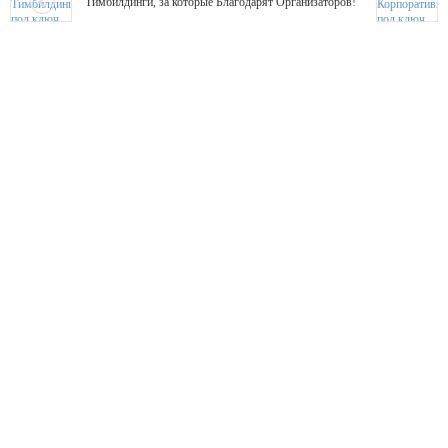
Тимбилдинги, за которые Благодарят Организаторов!
Жажда Творчества
ТОПовые мастер-классы на мероприятие! Гибкие цены!
ShowTex - Декор и Ди
Мас
ShowTex - производитель огнестойких декораций
ТОП
Группа «Москвичка»
3D 
Настроение, стиль, настоящий драйв в Ваш день!
Кажд
ПК Киловатт Уфа
Вячеслав Вер
Техническое обеспечение мероприятий
Ведущий - за 