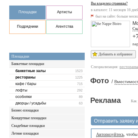
Вы владелец страницы?
в каталоге: 11 месяцев 16 дне
Площадки
Артисты
был на сайте:
больше месяц
М
Подрядчики
Агентства
Ска
+
nap
Добавить в избранное
Площадки
Банкетные площадки
Специализация:
ресторан
банкетные залы
1523
рестораны
1225
Фото
/
Вместимост
кафе / бары
715
лофты
292
особняки
89
Реклама
Как 
дворцы / усадьбы
63
Бизнес-площадки
Концертные площадки
Отправить заявку и
Свадебные площадки
Летние площадки
Авторизуйтесь
, чтобы