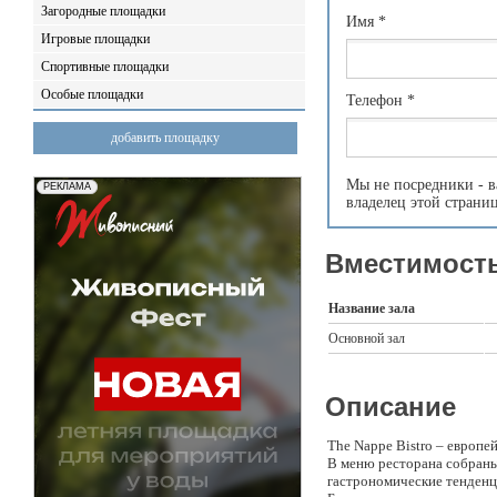
Загородные площадки
Имя
*
Игровые площадки
Спортивные площадки
Особые площадки
Телефон
*
добавить площадку
Мы не посредники - в
владелец этой страни
Вместимость
Название зала
Основной зал
Описание
The Nappe Bistro – европе
В меню ресторана собраны
гастрономические тенденц