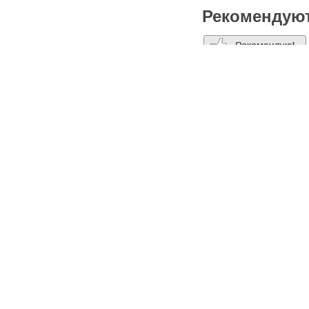
Рекомендую
1
Рекомендуют
:
Steamevent
Похожие пл
Дети Могут
Реклама
Как 
Комментари
Написать комм