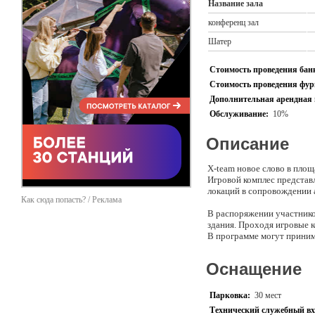
Название зала
конференц зал
Шатер
Стоимость проведения банк
Стоимость проведения фурш
Дополнительная арендная 
Обслуживание:
10%
Описание
X-team новое слово в пло
Игровой комплес представл
локаций в сопровождении 
Как сюда попасть? / Реклама
В распоряжении участников
здания. Проходя игровые 
В программе могут приним
По воскресеньям проводятс
Оснащение
часа, как и в корпоративн
Площадка расположена в 1
Парковка:
30 мест
Середниково - старинная п
Технический служебный вх
золотого века русских уса