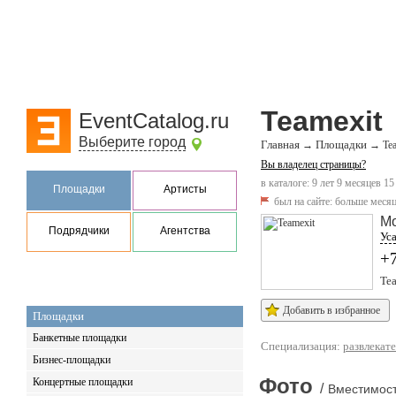
Teamexit
EventCatalog.ru
Выберите город
Главная
Площадки
→
→
Te
Вы владелец страницы?
в каталоге: 9 лет 9 месяцев 15
Площадки
Артисты
был на сайте:
больше месяц
Мо
Подрядчики
Агентства
Ус
+
Tea
Добавить в избранное
Площадки
Банкетные площадки
Специализация:
развлекат
Бизнес-площадки
Фото
Концертные площадки
/
Вместимост