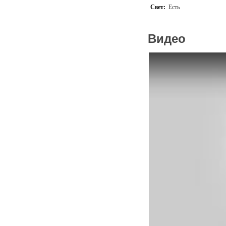
Свет:
Есть
На территории установлен
Наша команда готова созд
Видео
Различное световое и звук
приоритете индивидуальны