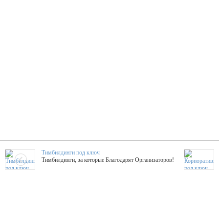
Тимбилдинги под ключ
Тимбилдинги, за которые Благодарят Организаторов!
Жажда Творчества
ТОПовые мастер-классы на мероприятие! Гибкие цены!