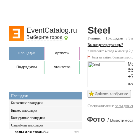
Steel
EventCatalog.ru
Выберите город
Главная
Площадки
→
→
Ste
Вы владелец страницы?
в каталоге: 4 года 4 месяца 2 
Площадки
Артисты
был на сайте:
больше месяц
М
Подрядчики
Агентства
Лен
+
ste
Добавить в избранное
Площадки
Банкетные площадки
Специализация:
залы для 
Бизнес-площадки
Фото
Концертные площадки
/
Вместимост
Свадебные площадки
залы для свадьбы
321