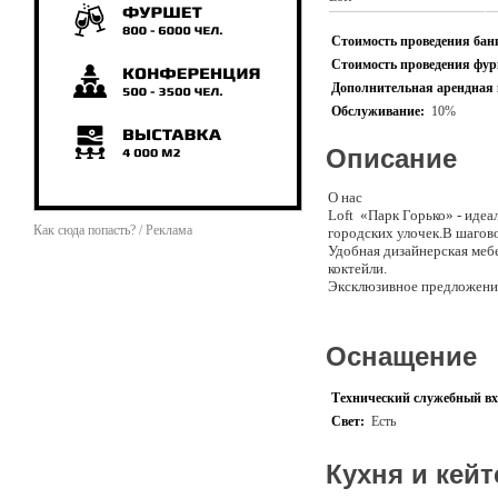
Стоимость проведения банк
Стоимость проведения фурш
Дополнительная арендная 
Обслуживание:
10%
Описание
О нас
Loft «Парк Горько» - идеа
Как сюда попасть? / Реклама
городских улочек.В шагов
Удобная дизайнерская меб
коктейли.
Эксклюзивное предложен
Площадь зала - 79 кв.м.
Банкет до 30 гостей
Оснащение
Фуршет до 40 гостей
Для кого
Технический служебный вх
-стильных, творческих пар
Свет:
Есть
-открытых для новых нет
-ценителей городских пей
Кухня и кейт