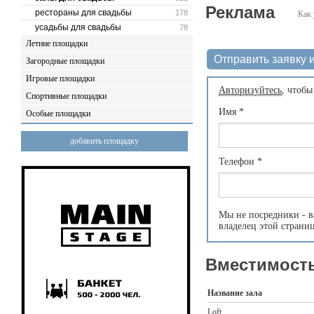
Реклама
рестораны для свадьбы
178
Как 
усадьбы для свадьбы
78
Летние площадки
Отправить заявку и
Загородные площадки
Игровые площадки
Авторизуйтесь
, чтобы
Спортивные площадки
Имя
*
Особые площадки
добавить площадку
Телефон
*
Мы не посредники - в
владелец этой страни
Вместимость
Название зала
Loft