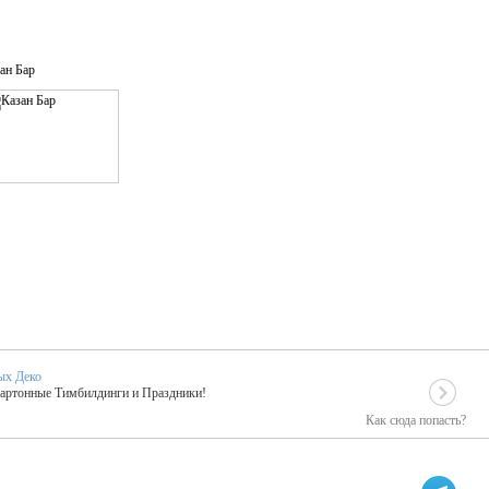
ан Бар
ых Деко
Картонные Тимбилдинги и Праздники!
Как сюда попасть?
EIDOSKOP
льное событие вашего праздника!