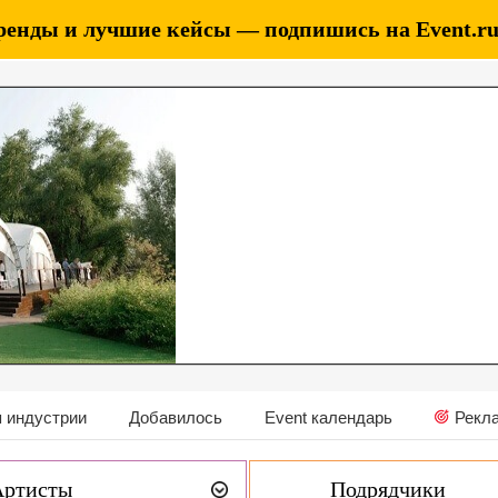
ренды и лучшие кейсы — подпишись на Event.ru 
 индустрии
Добавилось
Event календарь
Рекл
Артисты
Подрядчики