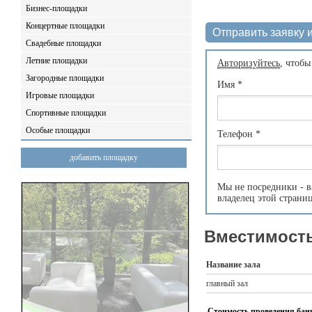
Бизнес-площадки
Концертные площадки
Отправить заявку и
Свадебные площадки
Летние площадки
Авторизуйтесь
, чтобы
Загородные площадки
Имя
*
Игровые площадки
Спортивные площадки
Особые площадки
Телефон
*
добавить площадку
Мы не посредники - в
владелец этой страни
Вместимость
Название зала
главный зал
Стоимость проведения банк