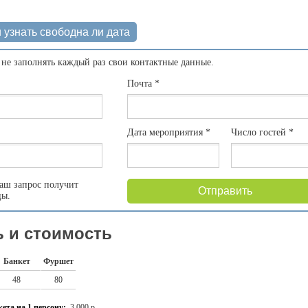
 узнать свободна ли дата
 не заполнять каждый раз свои контактные данные.
Почта
*
Дата мероприятия
*
Число гостей
*
аш запрос получит
Отправить
цы.
 и стоимость
Банкет
Фуршет
48
80
ета на 1 персону:
3 000 р.