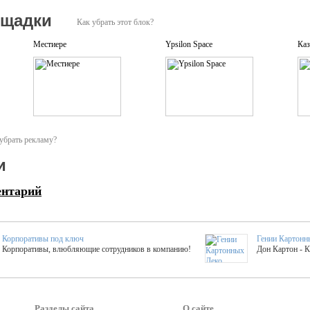
ощадки
Как убрать этот блок?
Местиере
Ypsilon Space
Каз
убрать рекламу?
и
ентарий
Корпоративы под ключ
Гении Картонн
Корпоративы, влюбляющие сотрудников в компанию!
Дон Картон - 
Выездные мастер-клас
Группа KAL
Более 420 мастер-классов на выезде на мероприятие!
Яркое музыка
Разделы сайта
О сайте