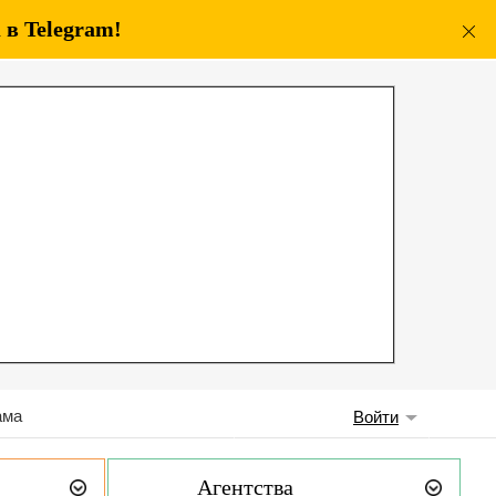
в Telegram!
ама
Войти
Агентства