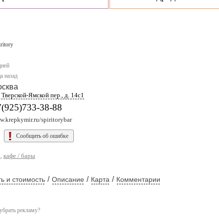
ritory
дней
а назад
осква
 Тверской-Ямской пер., д. 14с1
7(925)733-38-88
.krepkymir.ru/spiritorybar
Сообщить об ошибке
ы
,
кафе / бары
/
/
/
ь и стоимость
Описание
Карта
Комментарии
убрать рекламу?