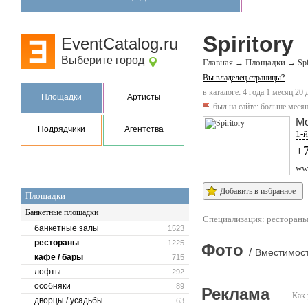
Spiritory
EventCatalog.ru
Выберите город
Главная
Площадки
→
→
Spi
Вы владелец страницы?
в каталоге: 4 года 1 месяц 20 
Площадки
Артисты
был на сайте:
больше месяц
М
Подрядчики
Агентства
1-й
+
www
Добавить в избранное
Площадки
Банкетные площадки
Специализация:
ресторан
банкетные залы
1523
рестораны
1225
Фото
/
Вместимост
кафе / бары
715
лофты
292
особняки
89
Реклама
Как 
дворцы / усадьбы
63