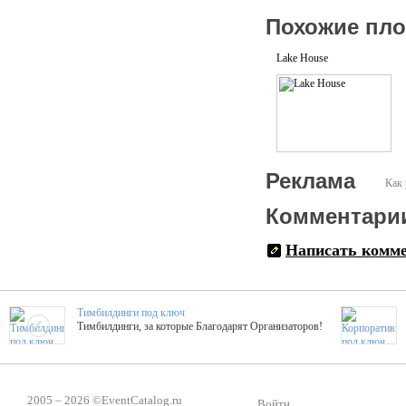
Похожие пл
Lake House
Реклама
Как 
Комментари
Написать комм
Тимбилдинги под ключ
Тимбилдинги, за которые Благодарят Организаторов!
Жажда Творчества
ТОПовые мастер-классы на мероприятие! Гибкие цены!
2005 – 2026 ©
EventCatalog.ru
Войти