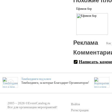
Похожие пл
Ефимов бор
Реклама
Как 
Комментари
Написать комм
Тимбилдинги под ключ
Тимбилдинги, за которые Благодарят Организаторов!
Жажда Творчества
ТОПовые мастер-классы на мероприятие! Гибкие цены!
2005 – 2026 ©
EventCatalog.ru
Войти
Все для организации мероприятий!
Регистрация