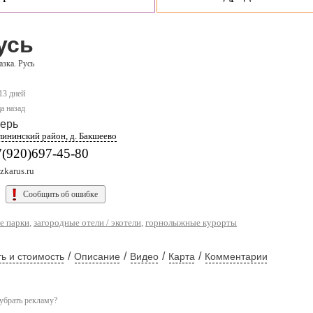
усь
азка. Русь
 13 дней
а назад
ерь
лининский район, д. Бакшеево
7(920)697-45-80
zkarus.ru
Сообщить об ошибке
е парки
,
загородные отели / экотели
,
горнолыжные курорты
/
/
/
/
ь и стоимость
Описание
Видео
Карта
Комментарии
убрать рекламу?