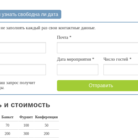
 узнать свободна ли дата
 не заполнять каждый раз свои контактные данные.
Почта
*
Дата мероприятия
*
Число гостей
*
аш запрос получит
Отправить
цы.
 и стоимость
Банкет
Фуршет
Конференция
70
100
50
200
300
200