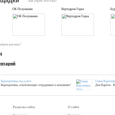
ощадки
Как убрать этот блок?
ОК Полушкино
Вертодром Горка
Бур
убрать рекламу?
и
ентарий
Корпоративы под ключ
Гении Картонн
Корпоративы, влюбляющие сотрудников в компанию!
Дон Картон - 
Выездные мастер-клас
Группа KAL
Более 420 мастер-классов на выезде на мероприятие!
Яркое музыка
Разделы сайта
О сайте