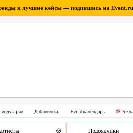
ренды и лучшие кейсы — подпишись на Event.ru 
 индустрии
Добавилось
Event календарь
Рекл
Артисты
Подрядчики