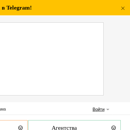
в Telegram!
ама
Войти
Агентства