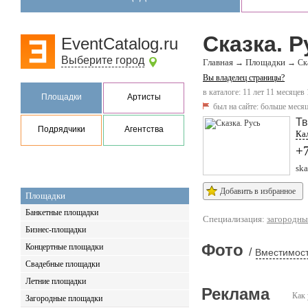
Сказка. Р
EventCatalog.ru
Выберите город
Главная
Площадки
→
→
Ск
Вы владелец страницы?
в каталоге: 11 лет 11 месяцев
Площадки
Артисты
был на сайте:
больше месяц
Тв
Подрядчики
Агентства
Ка
+
ska
Добавить в избранное
Площадки
Банкетные площадки
Специализация:
загородны
Бизнес-площадки
Фото
Концертные площадки
/
Вместимост
Свадебные площадки
Летние площадки
Реклама
Как 
Загородные площадки