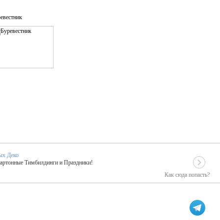
евестник
ых Деко
Картонные Тимбилдинги и Праздники!
Как сюда попасть?
EIDOSKOP
льное событие вашего праздника!