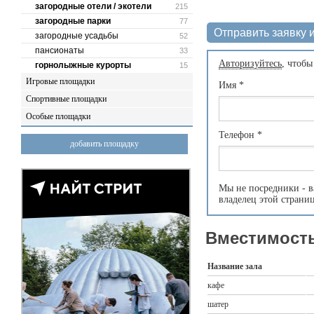
загородные отели / экотели
215
загородные парки
77
Отправить заявку и
загородные усадьбы
52
пансионаты
33
Авторизуйтесь
, чтобы
горнолыжные курорты
15
Игровые площадки
Имя
*
Спортивные площадки
Особые площадки
Телефон
*
добавить площадку
Мы не посредники - в
владелец этой страни
Вместимость
Название зала
кафе
шатер