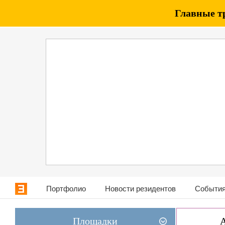
Главные т
Портфолио
Новости резидентов
События
Площадки