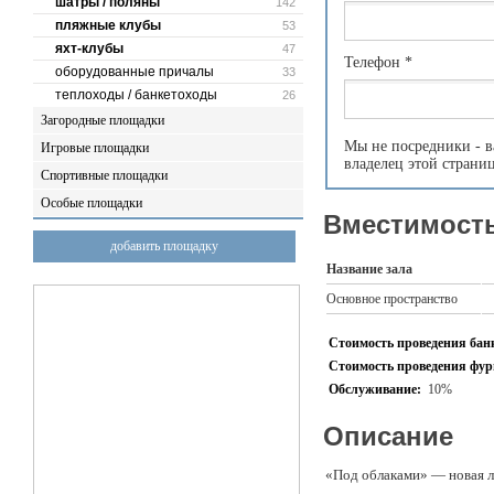
шатры / поляны
142
пляжные клубы
53
яхт-клубы
47
Телефон
*
оборудованные причалы
33
теплоходы / банкетоходы
26
Загородные площадки
Мы не посредники - в
Игровые площадки
владелец этой страни
Спортивные площадки
Особые площадки
Вместимость
добавить площадку
Название зала
Основное пространство
Стоимость проведения банк
Стоимость проведения фурш
Обслуживание:
10%
Описание
«Под облаками» — новая л