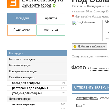
Выберите город
Главная
Площадки
→
→
По
в каталоге: 10 лет 2 месяца 23
был на сайте:
больше месяц
Площадки
Артисты
Мо
Кр
Подрядчики
Агентства
+
ww
Добавить в избранное
Площадки
Специализация:
пляжные 
Банкетные площадки
Бизнес-площадки
Фото
/
Вместимост
Концертные площадки
Свадебные площадки
залы для свадьбы
321
Отправить заявку и
рестораны для свадьбы
178
усадьбы для свадьбы
78
Авторизуйтесь
, чтобы
Летние площадки
летние веранды
245
Имя
*