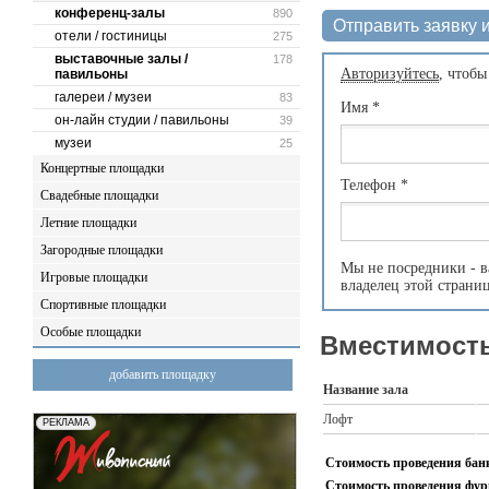
конференц-залы
890
Отправить заявку и
отели / гостиницы
275
выставочные залы /
178
Авторизуйтесь
, чтобы
павильоны
галереи / музеи
83
Имя
*
он-лайн студии / павильоны
39
музеи
25
Концертные площадки
Телефон
*
Свадебные площадки
Летние площадки
Загородные площадки
Мы не посредники - в
Игровые площадки
владелец этой страни
Спортивные площадки
Особые площадки
Вместимость
добавить площадку
Название зала
Лофт
Стоимость проведения банк
Стоимость проведения фурш