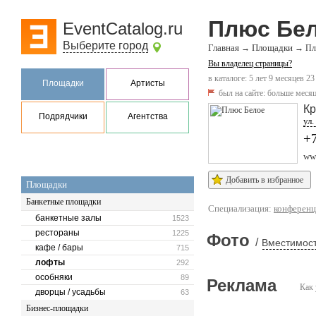
Плюс Бе
EventCatalog.ru
Выберите город
Главная
Площадки
→
→
Пл
Вы владелец страницы?
в каталоге: 5 лет 9 месяцев 23
Площадки
Артисты
был на сайте:
больше месяц
Кр
Подрядчики
Агентства
ул.
+
www
Добавить в избранное
Площадки
Банкетные площадки
Специализация:
конференц
банкетные залы
1523
рестораны
1225
Фото
/
Вместимост
кафе / бары
715
лофты
292
особняки
89
Реклама
Как 
дворцы / усадьбы
63
Бизнес-площадки