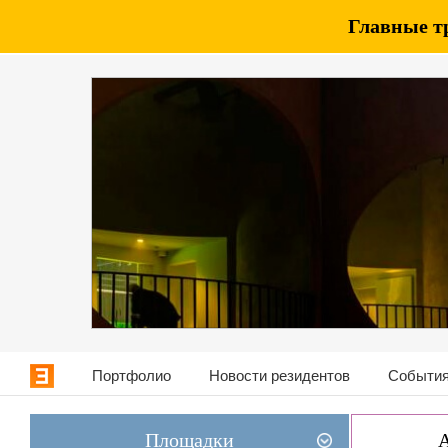
Главные т
Портфолио
Новости резидентов
События
Площадки