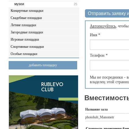
музеи
25
Концертные площадки
Отправить заявку и
Свадебные площадки
Летние площадки
Авторизуйтесь
, чтобы
Загородные площадки
Имя
*
Игровые площадки
Спортивные площадки
Особые площадки
Телефон
*
добавить площадку
Мы не посредники - в
владелец этой страни
Вместимость
Название зала
photohub_Manometr
Стоимость проведения банк