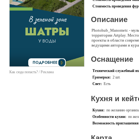
Стоимость проведения фурш
Описание
Photohub_Manometr. - мул
территории Artplay. Мест
проекты в области совреме
ведущими авторами и кура
Оснащение
Технический служебный вх
Как сюда попасть? / Реклама
Гримерки:
2 шт.
Свет:
Есть
Кухня и кейт
Кухня:
по желанию организ
Особенности кухни:
по жел
Возможность приглашения 
Карта