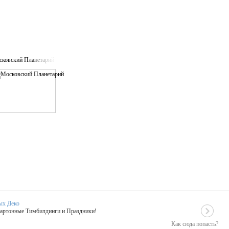
ковский Планетарий
ых Деко
Картонные Тимбилдинги и Праздники!
Как сюда попасть?