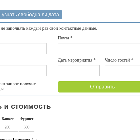
 узнать свободна ли дата
 не заполнять каждый раз свои контактные данные.
Почта
*
Дата мероприятия
*
Число гостей
*
аш запрос получит
Отправить
цы.
 и стоимость
Банкет
Фуршет
200
300
ета на 1 персону:
1 р.