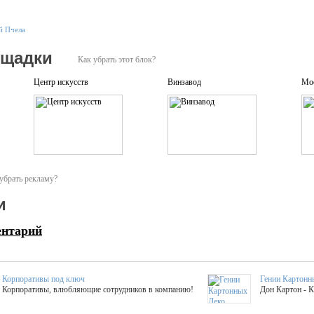
й Пчела
ощадки
Как убрать этот блок?
Центр искусств
Винзавод
Мос
убрать рекламу?
и
ентарий
Корпоративы под ключ
Гении Картонн
Корпоративы, влюбляющие сотрудников в компанию!
Дон Картон - 