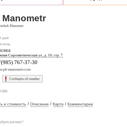
 Manometr
otohub Manometr
9 дней
а назад
осква
няя Сыромятническая ул., д .10, стр. 7
(985) 767-37-30
w.ph-manometr.com
Сообщить об ошибке
музеи
/
/
/
ь и стоимость
Описание
Карта
Комментарии
убрать рекламу?