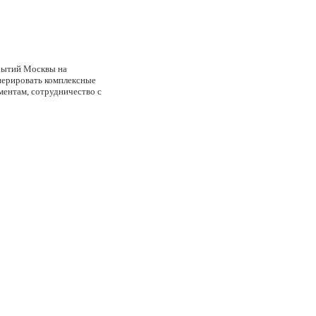
обытий Москвы на
нерировать комплексные
ментам, сотрудничество с