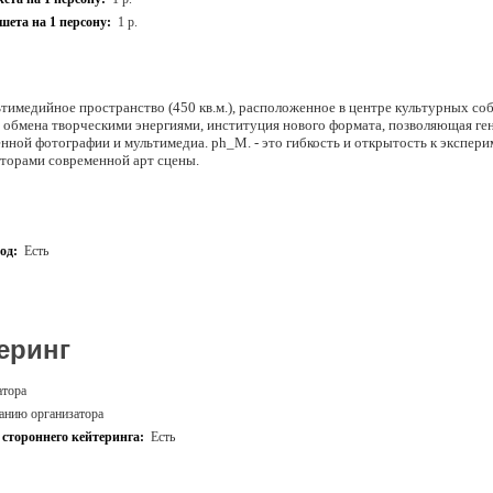
ета на 1 персону:
1 р.
ьтимедийное пространство (450 кв.м.), расположенное в центре культурных с
о обмена творческими энергиями, институция нового формата, позволяющая ге
нной фотографии и мультимедиа. ph_M. - это гибкость и открытость к экспери
торами современной арт сцены.
од:
Есть
еринг
атора
анию организатора
стороннего кейтеринга:
Есть