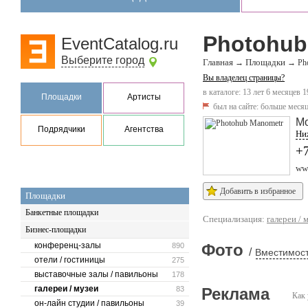
Photohub
EventCatalog.ru
Выберите город
Главная
Площадки
→
→
Ph
Вы владелец страницы?
в каталоге: 13 лет 6 месяцев 1
Площадки
Артисты
был на сайте:
больше месяц
М
Подрядчики
Агентства
Ниж
+7
ww
Добавить в избранное
Площадки
Банкетные площадки
Специализация:
галереи / 
Бизнес-площадки
конференц-залы
Фото
890
/
Вместимост
отели / гостиницы
275
выставочные залы / павильоны
178
галереи / музеи
83
Реклама
Как 
он-лайн студии / павильоны
39