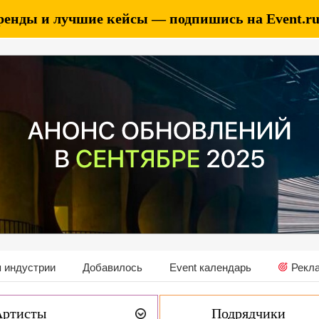
ренды и лучшие кейсы — подпишись на Event.ru 
 индустрии
Добавилось
Event календарь
Рекл
Артисты
Подрядчики