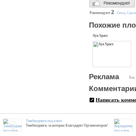
2
Рекомендуют
:
Citrus
,
Серге
Похожие пл
Aya Space
Реклама
Как 
Комментари
Написать комм
Тимбилдинги под ключ
Тимбилдинги, за которые Благодарят Организаторов!