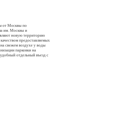
км от Москвы по
ла им. Москвы и
авляют новую территорию
и качеством предоставляемых
 на свежем воздухе у воды
анизации парковки на
 удобный отдельный въезд с