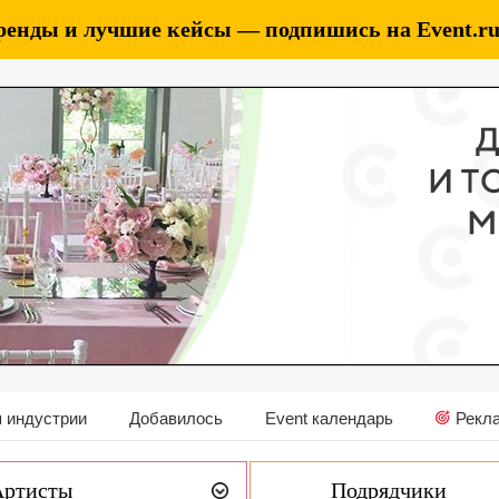
ренды и лучшие кейсы — подпишись на Event.ru 
 индустрии
Добавилось
Event календарь
Рекл
Артисты
Подрядчики