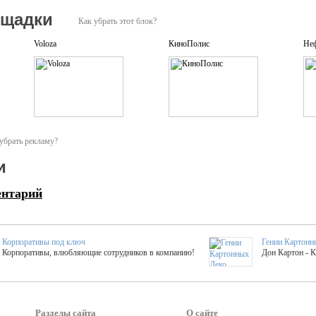
ощадки
Как убрать этот блок?
Voloza
КиноПолис
Не
убрать рекламу?
и
ентарий
Корпоративы под ключ
Гении Картонн
Корпоративы, влюбляющие сотрудников в компанию!
Дон Картон - 
Выездные мастер-клас
Группа KAL
Более 420 мастер-классов на выезде на мероприятие!
Яркое музыка
Разделы сайта
О сайте