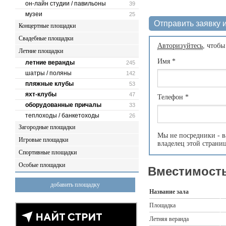
он-лайн студии / павильоны
39
музеи
25
Отправить заявку и
Концертные площадки
Свадебные площадки
Авторизуйтесь
, чтобы
Летние площадки
Имя
*
летние веранды
245
шатры / поляны
142
пляжные клубы
53
яхт-клубы
47
Телефон
*
оборудованные причалы
33
теплоходы / банкетоходы
26
Загородные площадки
Мы не посредники - в
Игровые площадки
владелец этой страни
Спортивные площадки
Особые площадки
Вместимость
добавить площадку
Название зала
Площадка
Летняя веранда