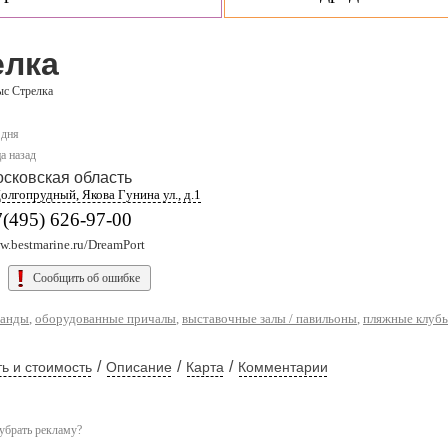
елка
с Стрелка
 дня
а назад
сковская область
Долгопрудный, Якова Гунина ул., д.1
(495) 626-97-00
w.bestmarine.ru/DreamPort
Сообщить об ошибке
ранды
,
оборудованные причалы
,
выставочные залы / павильоны
,
пляжные клуб
/
/
/
ь и стоимость
Описание
Карта
Комментарии
убрать рекламу?