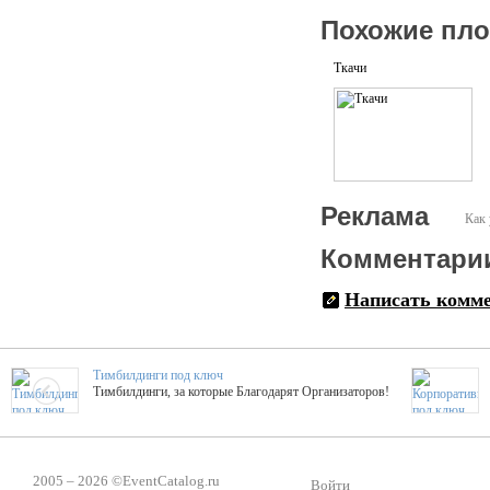
Похожие пл
Ткачи
Реклама
Как 
Комментари
Написать комм
Тимбилдинги под ключ
Тимбилдинги, за которые Благодарят Организаторов!
Жажда Творчества
ТОПовые мастер-классы на мероприятие! Гибкие цены!
2005 – 2026 ©
EventCatalog.ru
Войти