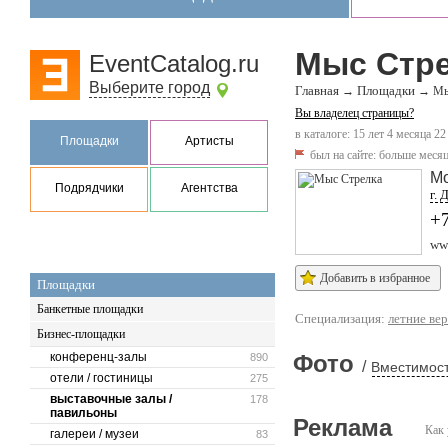
Мыс Стр
EventCatalog.ru
Выберите город
Главная
Площадки
→
→
Мы
Вы владелец страницы?
в каталоге: 15 лет 4 месяца 22
Площадки
Артисты
был на сайте:
больше месяц
Мо
Подрядчики
Агентства
г. 
+7
ww
Добавить в избранное
Площадки
Банкетные площадки
Специализация:
летние ве
Бизнес-площадки
конференц-залы
Фото
890
/
Вместимост
отели / гостиницы
275
выставочные залы /
178
павильоны
Реклама
Как 
галереи / музеи
83