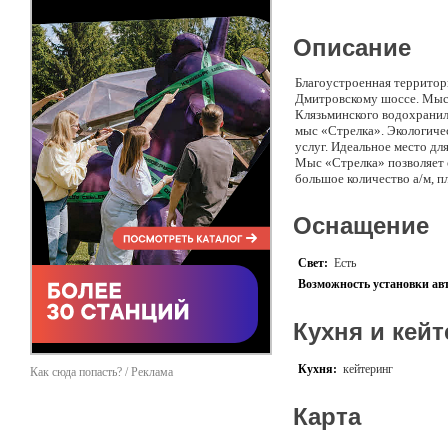
Описание
Благоустроенная территор
Дмитровскому шоссе. Мыс 
Клязьминского водохрани
мыс «Стрелка». Экологиче
услуг. Идеальное место д
Мыс «Стрелка» позволяет 
большое количество а/м, п
улицы Якова Гунина (г. Д
Оснащение
Свет:
Есть
Возможность установки ав
Кухня и кейт
Кухня:
кейтеринг
Как сюда попасть? / Реклама
Карта