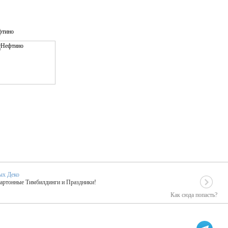
фтино
ых Деко
Картонные Тимбилдинги и Праздники!
Как сюда попасть?
EIDOSKOP
льное событие вашего праздника!