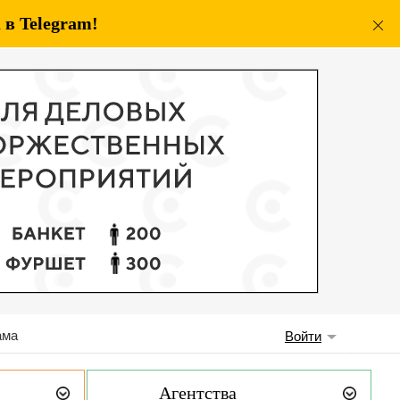
в Telegram!
ама
Войти
Агентства