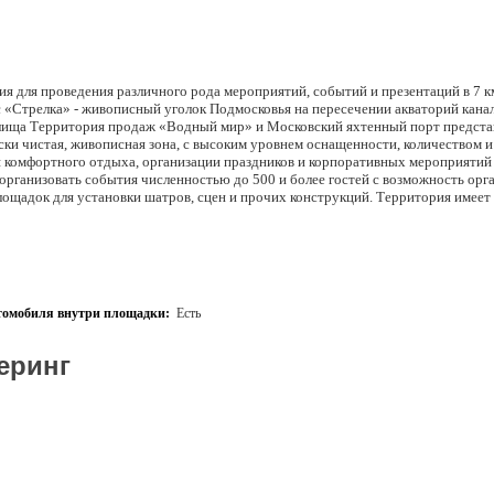
ия для проведения различного рода мероприятий, событий и презентаций в 7 
«Стрелка» - живописный уголок Подмосковья на пересечении акваторий кана
лища Территория продаж «Водный мир» и Московский яхтенный порт предст
ски чистая, живописная зона, с высоким уровнем оснащенности, количеством 
ля комфортного отдыха, организации праздников и корпоративных мероприятий
организовать события численностью до 500 и более гостей с возможность орг
лощадок для установки шатров, сцен и прочих конструкций. Территория имеет
олгопрудный), является закрытой и хорошо охраняемой
томобиля внутри площадки:
Есть
еринг