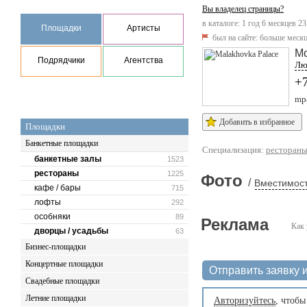
Вы владелец страницы?
в каталоге: 1 год 6 месяцев 23
Площадки
Артисты
был на сайте:
больше месяц
Мо
Подрядчики
Агентства
Люб
+
mpa
Добавить в избранное
Площадки
Банкетные площадки
Специализация:
ресторан
банкетные залы
1523
рестораны
1225
Фото
/
Вместимост
кафе / бары
715
лофты
292
особняки
89
Реклама
Как 
дворцы / усадьбы
63
Бизнес-площадки
Концертные площадки
Отправить заявку и
Свадебные площадки
Летние площадки
Авторизуйтесь
, чтобы