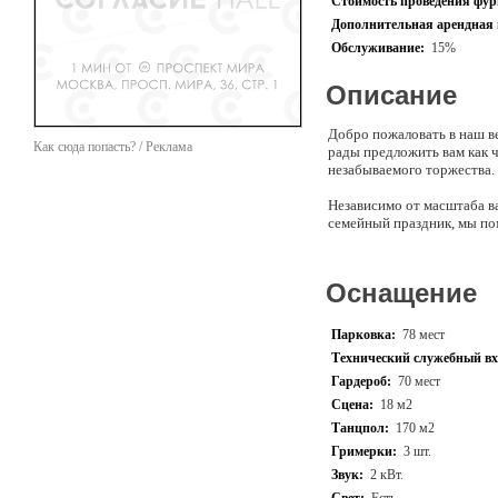
Стоимость проведения фурш
Дополнительная арендная 
Обслуживание:
15%
Описание
Добро пожаловать в наш в
Как сюда попасть? / Реклама
рады предложить вам как 
незабываемого торжества.
Независимо от масштаба в
семейный праздник, мы по
Наши профессиональные ор
случая. Мы позаботимся о
Оснащение
Позвольте нам превратить
Парковка:
78 мест
Технический служебный вх
Гардероб:
70 мест
Сцена:
18 м2
Танцпол:
170 м2
Гримерки:
3 шт.
Звук:
2 кВт.