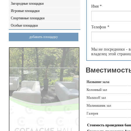
Загородные площадки
Имя
*
Игровые площадки
Спортивные площадки
Особые площадки
Телефон
*
добавить площадку
Мы не посредники - в
владелец этой страни
Вместимость
Название зала
Колонный зал
Малахоff зал
Мальчишник зал
Галерея
Стоимость проведения банк