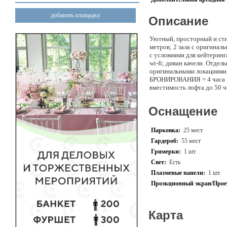
добавить площадку
Описание
Уютный, просторный и сти
метров; 2 зала с оригинал
с условиями для кейтеринг
wi-fi; диван качели. Отде
оригинальными локац
БРОНИРОВАНИЯ = 4 часа Н
вместимость лофта до 50
мероприятий: Пн-Пт: день (о
полностью (все включено + 
Оснащение
4-ч часов) с 22:00 до 06:0
4-х часов входит (1 зал): 
чайник, свч печь, проф тел
Парковка:
25 мест
• Мебель (диван + есть во
Гардероб:
55 мест
система JBL; • Телевизор 
Гримерки:
1 шт.
• WI-FI; • Лаунж зона; Доп
стаканы, бокалы, тортовни
Свет:
Есть
(если у Вас бумажная диско
Плазменые панели:
1 шт.
мероприятие Менеждер пом
Проэкционный экран/Прое
реквизитом, ведущими, ко
акция Действует тариф «вс
Карта