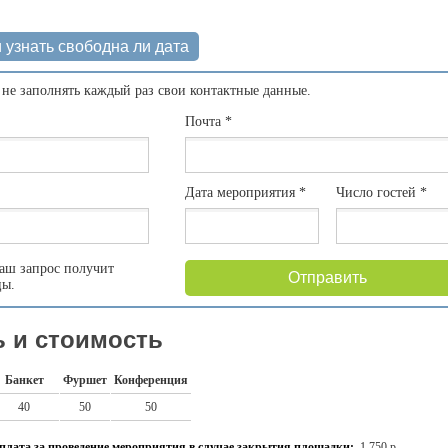
 узнать свободна ли дата
 не заполнять каждый раз свои контактные данные.
Почта
*
Дата мероприятия
*
Число гостей
*
аш запрос получит
Отправить
цы.
 и стоимость
Банкет
Фуршет
Конференция
40
50
50
плата за проведение мероприятия в случае закрытия площадки:
1 750 р.