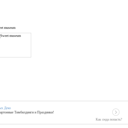
et museum
ых Деко
Картонные Тимбилдинги и Праздники!
Как сюда попасть?