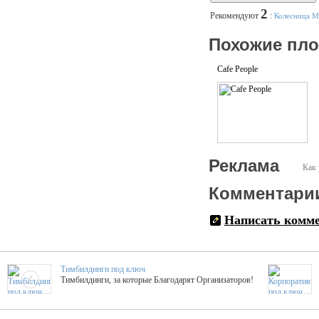
2
Рекомендуют
:
Колесница М
Похожие пл
Cafe People
Реклама
Как 
Комментари
Написать комм
Тимбилдинги под ключ
Тимбилдинги, за которые Благодарят Организаторов!