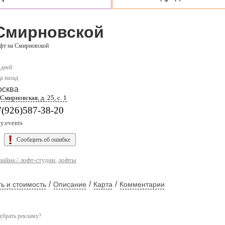
Смирновской
фт на Смирновской
 дней
а назад
осква
 Смирновская, д. 25, с. 1
7(926)587-38-20
ty.events
Сообщить об ошибке
зайна / лофт-студии
,
лофты
/
/
/
ь и стоимость
Описание
Карта
Комментарии
убрать рекламу?