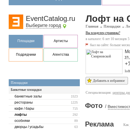
Лофт на 
EventCatalog.ru
Выберите город
Главная
Площадки
→
→
Ло
Вы владелец страницы?
в каталоге: 6 лет 10 месяцев 5
Площадки
Артисты
был на сайте:
больше месяц
М
Подрядчики
Агентства
ул.
+
lof
Добавить в избранное
Площадки
Банкетные площадки
Специализация:
центры ди
банкетные залы
1523
рестораны
1225
Фото
/
Вместимост
кафе / бары
715
лофты
292
особняки
89
Реклама
Как 
дворцы / усадьбы
63