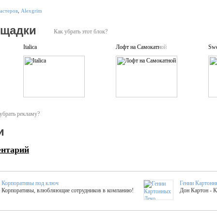
астеров
,
Alexgrim
ощадки
Как убрать этот блок?
Italica
Лофт на Самокатной
Swe
убрать рекламу?
и
ентарий
Корпоративы под ключ
Гении Картонн
Корпоративы, влюбляющие сотрудников в компанию!
Дон Картон - 