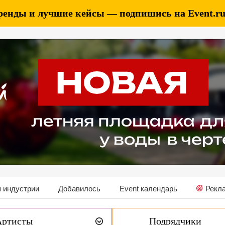
ренды и лучшие кейсы — подпишись на Event.ru 
 индустрии
Добавилось
Event календарь
Рекл
Артисты
Подрядчики