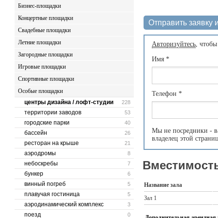
Бизнес-площадки
Концертные площадки
Отправить заявку и
Свадебные площадки
Летние площадки
Авторизуйтесь
, чтобы
Загородные площадки
Имя
*
Игровые площадки
Спортивные площадки
Особые площадки
Телефон
*
центры дизайна / лофт-студии
228
территории заводов
53
городские парки
40
Мы не посредники - в
бассейн
26
владелец этой страни
ресторан на крыше
21
аэродромы
8
Вместимость
небоскребы
7
бункер
6
винный погреб
5
Название зала
плавучая гостиница
5
Зал 1
аэродинамический комплекс
3
поезд
0
Дополнительная арендная 