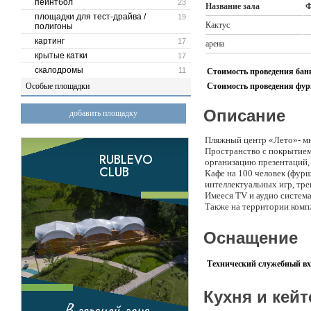
пейнтбол
23
Название зала
Ф
площадки для тест-драйва /
19
Кактус
полигоны
картинг
17
арена
крытые катки
17
скалодромы
11
Стоимость проведения банк
Особые площадки
Стоимость проведения фурш
Описание
добавить площадку
Пляжный центр «Лето»- мн
Пространство с покрытием 
организацию презентаций, 
Кафе на 100 человек (фурш
интеллектуальных игр, тре
Имееся TV и аудио система
Также на территории компл
Оснащение
Технический служебный вх
Кухня и кейт