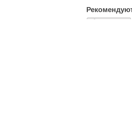
Рекомендую
2
Рекомендуют
:
Alexgrim
,
Ма
Похожие пл
Mriya Resort & Spa
Реклама
Как 
Комментари
Написать комм