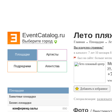
Лето пля
EventCatalog.ru
Выберите город
Главная
Площадки
→
→
Ле
Вы владелец страницы?
в каталоге: 7 лет 10 месяцев 8
Площадки
Артисты
был на сайте:
больше месяц
М
Подрядчики
Агентства
ул.
+
www
Добавить в избранное
Площадки
Банкетные площадки
Специализация:
развлекат
Бизнес-площадки
конференц-залы
Фото
890
/
Вместимост