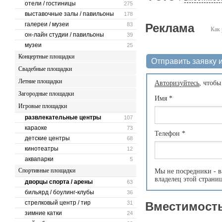
отели / гостиницы
275
выставочные залы / павильоны
178
галереи / музеи
83
Реклама
Как 
он-лайн студии / павильоны
39
музеи
25
Концертные площадки
Отправить заявку и
Свадебные площадки
Летние площадки
Авторизуйтесь
, чтобы
Загородные площадки
Имя
*
Игровые площадки
развлекательные центры
107
караоке
73
Телефон
*
детские центры
68
кинотеатры
12
аквапарки
5
Спортивные площадки
Мы не посредники - в
владелец этой страни
дворцы спорта / арены
63
бильярд / боулинг-клубы
36
стрелковый центр / тир
31
Вместимость
зимние катки
24