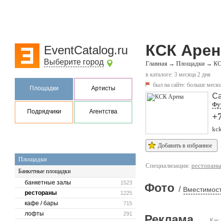
КСК Арен
EventCatalog.ru
Выберите город
Главная
Площадки
→
→
КС
в каталоге: 3 месяца 2 дня
был на сайте:
больше месяц
Площадки
Артисты
Са
Фут
Подрядчики
Агентства
+7
kc
Добавить в избранное
Площадки
Специализация:
ресторан
Банкетные площадки
банкетные залы
1523
Фото
/
Вместимост
рестораны
1225
кафе / бары
715
лофты
291
Реклама
Как 