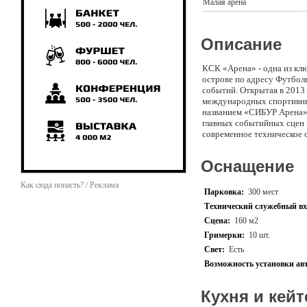
Малая арена
Описание
КСК «Арена» - одна из кл
острове по адресу Футболь
событий. Открытая в 2013
международных спортивных
названием «СИБУР Арена»,
главных событийных сцен г
современное техническое 
чемпионатов до масштабны
Оснащение
Расположенная рядом со с
частью уникальной террит
Как сюда попасть? / Реклама
Петербурга. КСК «Арена» 
Парковка:
300 мест
атмосферу большого горо
Технический служебный вх
Сцена:
160 м2
Основные характеристики 
Гримерки:
10 шт.
1400 м² — трансфо
Свет:
Есть
22 000+ м² — обща
Арена оснащена вс
Возможность установки ав
постановок, спорт
Кухня и кейт