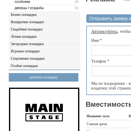
особняки
89
дворцы / усадьбы
63
Бизнес-площадки
Отправить заявку и
Концертные площадки
Свадебные площадки
Авторизуйтесь
, чтобы
Летние площадки
Имя
*
Загородные площадки
Игровые площадки
Спортивные площадки
Телефон
*
Особые площадки
добавить площадку
Мы не посредники - в
владелец этой страни
Вместимость
Название зала
К
Главная арена