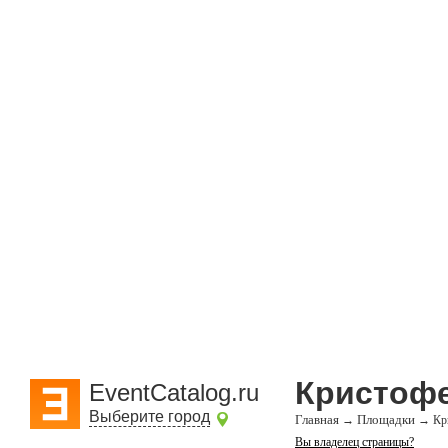
Кристофе
EventCatalog.ru
Выберите город
Главная
Площадки
→
→
Кр
Вы владелец страницы?