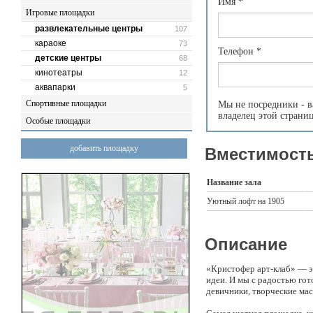
Имя
*
Игровые площадки
развлекательные центры
107
караоке
73
Телефон
*
детские центры
68
кинотеатры
12
аквапарки
5
Спортивные площадки
Мы не посредники - в
владелец этой страни
Особые площадки
добавить площадку
Вместимость
Название зала
Уютный лофт на 1905
Описание
«Кристофер арт-клаб» — эт
идеи. И мы с радостью го
девичники, творческие мас