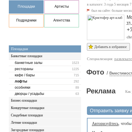
в каталоге: 3 года 5 месяцев 7
Площадки
Артисты
был на сайте:
больше месяц
М
Подрядчики
Агентства
ул.
+
chr
Добавить в избранное
Площадки
Банкетные площадки
Специализация:
развлекат
банкетные залы
1523
рестораны
1225
Фото
/
Вместимост
кафе / бары
715
лофты
292
особняки
89
Реклама
Как 
дворцы / усадьбы
63
Бизнес-площадки
Концертные площадки
Отправить заявку и
Свадебные площадки
Летние площадки
Авторизуйтесь
, чтобы
Загородные площадки