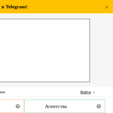
в Telegram!
ама
Войти
Агентства