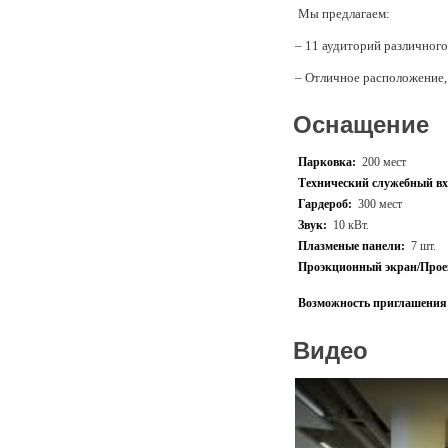
Мы предлагаем:
– 11 аудиторий различного
– Отличное расположение,
– Современное оборудован
Оснащение
– Высокий уровень органи
Парковка:
200 мест
– Возможность проведения
Технический служебный вх
Гардероб:
300 мест
Звук:
10 кВт.
Плазменые панели:
7 шт.
Проэкционный экран/Прое
Возможность приглашения 
Видео