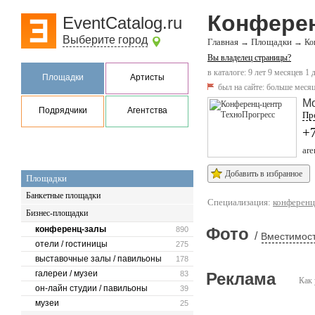
Конферен
EventCatalog.ru
Выберите город
Главная
Площадки
→
→
Ко
Вы владелец страницы?
в каталоге: 9 лет 9 месяцев 1 
Площадки
Артисты
был на сайте:
больше месяц
М
Подрядчики
Агентства
Про
+
are
Добавить в избранное
Площадки
Банкетные площадки
Специализация:
конференц
Бизнес-площадки
конференц-залы
Фото
890
/
Вместимост
отели / гостиницы
275
выставочные залы / павильоны
178
галереи / музеи
83
Реклама
Как 
он-лайн студии / павильоны
39
музеи
25