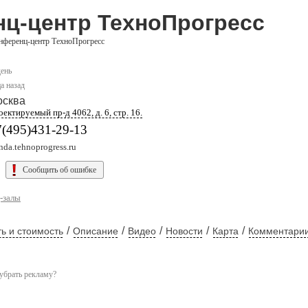
ц-центр ТехноПрогресс
нференц-центр ТехноПрогресс
день
а назад
осква
ектируемый пр-д 4062, д. 6, стр. 16.
7(495)431-29-13
nda.tehnoprogress.ru
Сообщить об ошибке
-залы
/
/
/
/
/
ь и стоимость
Описание
Видео
Новости
Карта
Комментари
убрать рекламу?