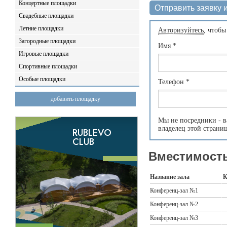
Концертные площадки
Отправить заявку и
Свадебные площадки
Летние площадки
Авторизуйтесь
, чтобы
Загородные площадки
Имя
*
Игровые площадки
Спортивные площадки
Особые площадки
Телефон
*
добавить площадку
Мы не посредники - в
владелец этой страни
Вместимость
Название зала
К
Конференц-зал №1
Конференц-зал №2
Конференц-зал №3