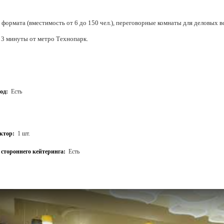
 формата (вместимость от 6 до 150 чел.), переговорные комнаты для деловых в
 3 минуты от метро Технопарк.
ие для выступлений и проведения вебинаров.
зации мероприятий, полная техническая поддержка.
 онлайн-трансляций, своя видеостудия.
од:
Есть
ктор:
1 шт.
стороннего кейтеринга:
Есть