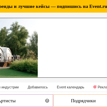
ренды и лучшие кейсы — подпишись на Event.ru 
 индустрии
Добавилось
Event календарь
Рекл
Артисты
Подрядчики