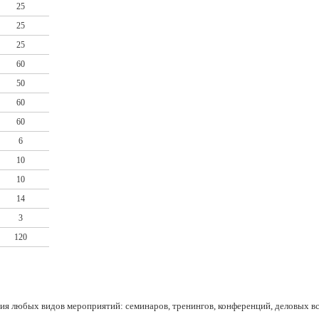
25
25
25
60
50
60
60
6
10
10
14
3
120
ия любых видов мероприятий: семинаров, тренингов, конференций, деловых вс