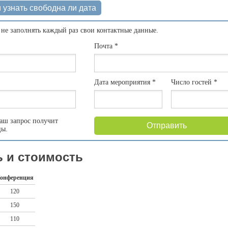
 узнать свободна ли дата
 не заполнять каждый раз свои контактные данные.
Почта
*
Дата мероприятия
*
Число гостей
*
аш запрос получит
Отправить
цы.
 и стоимость
онференция
120
150
110