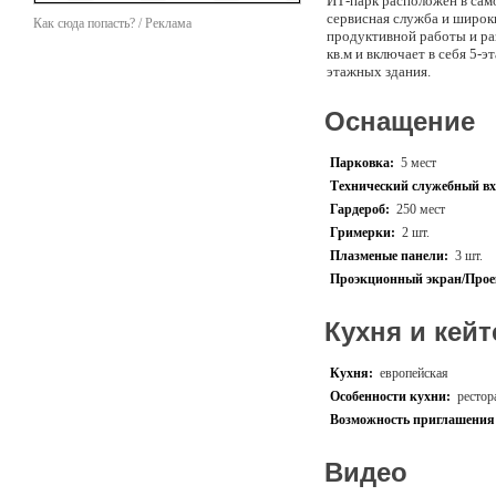
ИТ-парк расположен в сам
сервисная служба и широк
Как сюда попасть? / Реклама
продуктивной работы и ра
кв.м и включает в себя 5-
этажных здания.
Оснащение
Парковка:
5 мест
Технический служебный вх
Гардероб:
250 мест
Гримерки:
2 шт.
Плазменые панели:
3 шт.
Проэкционный экран/Прое
Кухня и кейт
Кухня:
европейская
Особенности кухни:
рестор
Возможность приглашения 
Видео